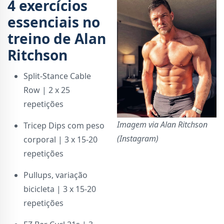
4 exercícios
essenciais no
treino de Alan
Ritchson
Split-Stance Cable
Row | 2 x 25
repetições
Imagem via Alan Ritchson
Tricep Dips com peso
(Instagram)
corporal | 3 x 15-20
repetições
Pullups, variação
bicicleta | 3 x 15-20
repetições