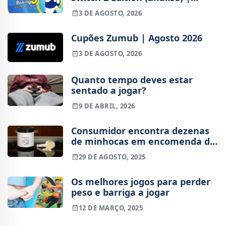
Treinos refinados, mas ainda
3 DE AGOSTO, 2026
fora de ritmo
Cupões Zumub | Agosto 2026
3 DE AGOSTO, 2026
Quanto tempo deves estar
sentado a jogar?
9 DE ABRIL, 2026
Consumidor encontra dezenas
de minhocas em encomenda de
proteína
29 DE AGOSTO, 2025
Os melhores jogos para perder
peso e barriga a jogar
12 DE MARÇO, 2025