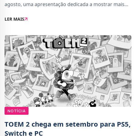
agosto, uma apresentação dedicada a mostrar mais
detalhes sobre o aguardado jogo.A estreia acontece
LER MAIS
na Netflix às 17:00 (horário de Portugal Cont
NOTÍCIA
TOEM 2 chega em setembro para PS5,
Switch e PC