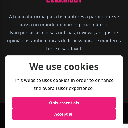
A tua plataforma para te manteres a par do que se
passa no mundo do gaming, mas não só.
Não percas as nossas notícias, reviews, artigos de
opinião, e também dicas de fitness para te manteres
forte e saudável.
Vive melhor, joga melhor.
We use cookies
This website uses cookies in order to enhance
the overall user experience.
Only essentials
Accept all
Política de
Termos e
Business
Privacidade
Condições