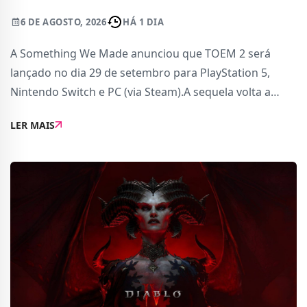
6 DE AGOSTO, 2026
HÁ 1 DIA
A Something We Made anunciou que TOEM 2 será
lançado no dia 29 de setembro para PlayStation 5,
Nintendo Switch e PC (via Steam).A sequela volta a
apostar numa aventura focada na fotografia, onde os
LER MAIS
jogadores terão de explorar novos cenários, conh