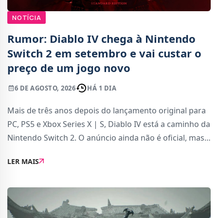
NOTÍCIA
Rumor: Diablo IV chega à Nintendo
Switch 2 em setembro e vai custar o
preço de um jogo novo
6 DE AGOSTO, 2026
HÁ 1 DIA
Mais de três anos depois do lançamento original para
PC, PS5 e Xbox Series X | S, Diablo IV está a caminho da
Nintendo Switch 2. O anúncio ainda não é oficial, mas
os detalhes vêm de uma fonte altamente credível: o
LER MAIS
billbil-kun, do Dealabs, co