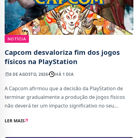
NOTÍCIA
Capcom desvaloriza fim dos jogos
físicos na PlayStation
6 DE AGOSTO, 2026
HÁ 1 DIA
A Capcom afirmou que a decisão da PlayStation de
terminar gradualmente a produção de jogos físicos
não deverá ter um impacto significativo no seu
negócio. A editora considera que a transição para o
LER MAIS
formato digital é uma evolução natural d