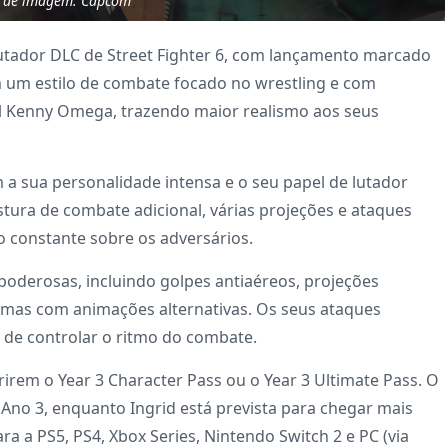
o de imagem: Capcom
utador DLC de Street Fighter 6, com lançamento marcado
um estilo de combate focado no wrestling e com
al Kenny Omega, trazendo maior realismo aos seus
m a sua personalidade intensa e o seu papel de lutador
stura de combate adicional, várias projeções e ataques
o constante sobre os adversários.
poderosas, incluindo golpes antiaéreos, projeções
gumas com animações alternativas. Os seus ataques
 de controlar o ritmo do combate.
rirem o Year 3 Character Pass ou o Year 3 Ultimate Pass. O
o Ano 3, enquanto Ingrid está prevista para chegar mais
ara a PS5, PS4, Xbox Series, Nintendo Switch 2 e PC (via