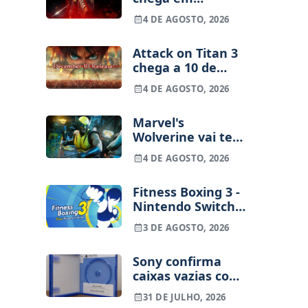
setembro para
4 DE AGOSTO, 2026
consolas e PC
Attack on Titan 3
chega a 10 de
dezembro para
4 DE AGOSTO, 2026
consolas e PC
Marvel's
Wolverine vai ter
decapitações e
4 DE AGOSTO, 2026
nádegas à mostra
Fitness Boxing 3 -
Nintendo Switch 2
Edition (análise) |
3 DE AGOSTO, 2026
Treinos refinados,
mas ainda fora de
Sony confirma
ritmo
caixas vazias com
códigos a partir de
31 DE JULHO, 2026
2028