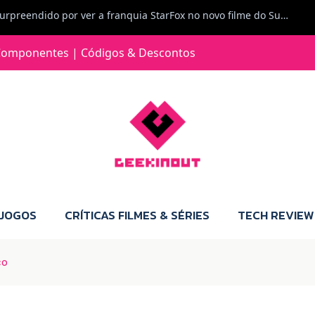
Jorge Loureiro | Fearme diz: A versão da Switch 2 tem censura... mas também não perdes muito.
e com vontade para comprar para a Switch 2 :P
omponentes | Códigos & Descontos
Jorge Loureiro | Fearme diz: Boas, obrigado pelo teu comentário. Talvez seja verdade que a Microsoft está a tentar redefinir o futuro dos jogos, mas para uma marca que já trocou de estratégia tantas vezes, é difícil acreditar em mais uma virada de direção. Basta lembrar do Kinect, da aposta no cloud gaming, ou mesmo do discurso de que os exclusivos eram "essenciais": todas essas promessas acabaram por perder força com o tempo. Além disso, há um ponto chave que estás a ignorar: as consolas Xbox. Está à vista que foram praticamente abandonadas. Quem comprou uma Xbox Series X a pensar que ia ser a máquina indispensável para jogar exclusivos, ficou a arder, porque hoje esses jogos chegam também ao PC e, cada vez mais, até à concorrência. Isso mina a identidade da marca e enfraquece a confiança dos jogadores. A PlayStation até pode estar a lançar alguns jogos na Xbox como o Helldivers 2, mas não é o catálogo inteiro. Desta forma, as consolas PS5 continuam a ter valor.
 JOGOS
CRÍTICAS FILMES & SÉRIES
TECH REVIEW
ço