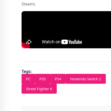
Steam).
Tags:
PC
PS5
PS4
Nintendo Switch 2
Street Fighter 6