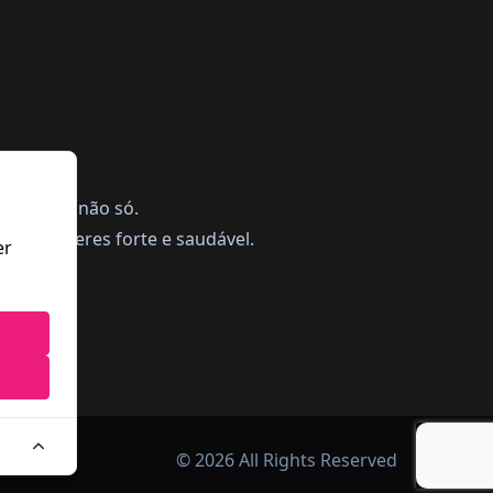
ing, mas não só.
a te manteres forte e saudável.
er
© 2026 All Rights Reserved