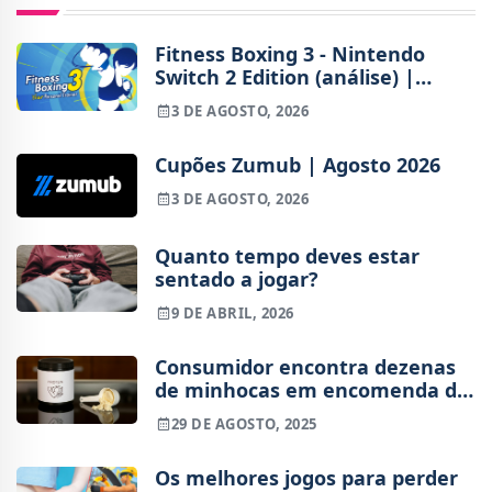
Fitness Boxing 3 - Nintendo
Switch 2 Edition (análise) |
Treinos refinados, mas ainda
3 DE AGOSTO, 2026
fora de ritmo
Cupões Zumub | Agosto 2026
3 DE AGOSTO, 2026
Quanto tempo deves estar
sentado a jogar?
9 DE ABRIL, 2026
Consumidor encontra dezenas
de minhocas em encomenda de
proteína
29 DE AGOSTO, 2025
Os melhores jogos para perder