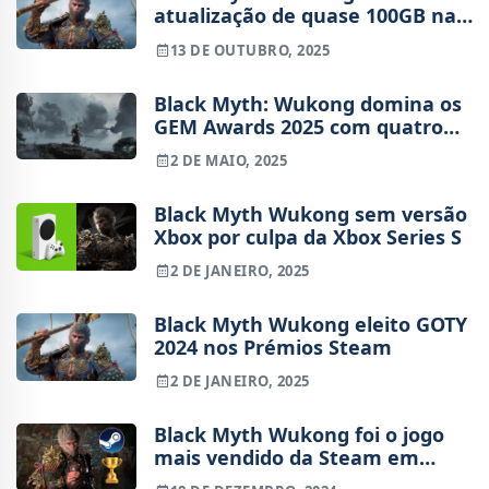
atualização de quase 100GB na
PS5
13 DE OUTUBRO, 2025
Black Myth: Wukong domina os
GEM Awards 2025 com quatro
prémios, incluindo Jogo do Ano
2 DE MAIO, 2025
Black Myth Wukong sem versão
Xbox por culpa da Xbox Series S
2 DE JANEIRO, 2025
Black Myth Wukong eleito GOTY
2024 nos Prémios Steam
2 DE JANEIRO, 2025
Black Myth Wukong foi o jogo
mais vendido da Steam em
2024, vê a lista completa