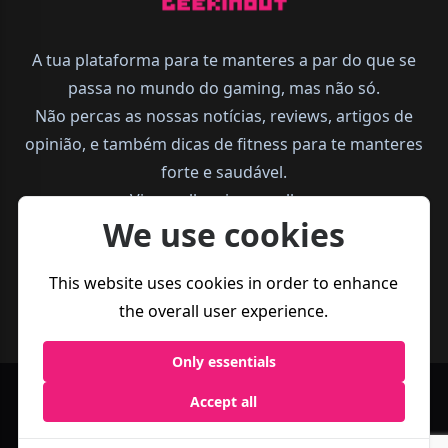
A tua plataforma para te manteres a par do que se
passa no mundo do gaming, mas não só.
Não percas as nossas notícias, reviews, artigos de
opinião, e também dicas de fitness para te manteres
forte e saudável.
Vive melhor, joga melhor.
We use cookies
This website uses cookies in order to enhance
the overall user experience.
Only essentials
Accept all
Política de
Termos e
Business
Privacidade
Condições