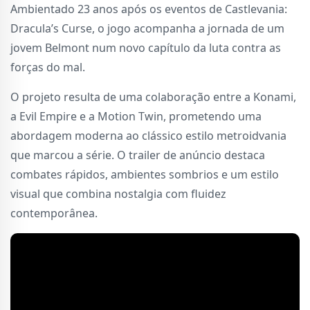
Ambientado 23 anos após os eventos de Castlevania:
Dracula’s Curse, o jogo acompanha a jornada de um
jovem Belmont num novo capítulo da luta contra as
forças do mal.
O projeto resulta de uma colaboração entre a Konami,
a Evil Empire e a Motion Twin, prometendo uma
abordagem moderna ao clássico estilo metroidvania
que marcou a série. O trailer de anúncio destaca
combates rápidos, ambientes sombrios e um estilo
visual que combina nostalgia com fluidez
contemporânea.