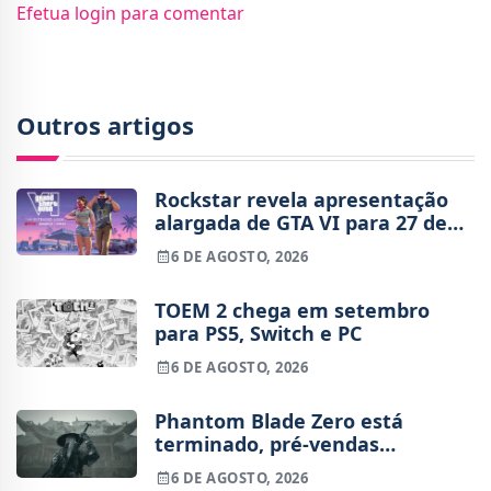
Efetua login para comentar
Outros artigos
Rockstar revela apresentação
alargada de GTA VI para 27 de
agosto
6 DE AGOSTO, 2026
TOEM 2 chega em setembro
para PS5, Switch e PC
6 DE AGOSTO, 2026
Phantom Blade Zero está
terminado, pré-vendas
começam na próxima semana
6 DE AGOSTO, 2026