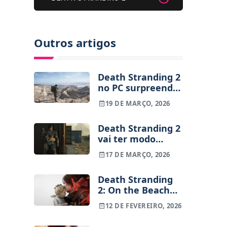
Outros artigos
Death Stranding 2
no PC surpreende
pela otimização e
19 DE MARÇO, 2026
qualidade gráfica
(análise)
Death Stranding 2
vai ter modo
ultra-wide na PS5
17 DE MARÇO, 2026
e outras
novidades da
Death Stranding
versão PC
2: On the Beach
chega ao PC a 19
12 DE FEVEREIRO, 2026
de março