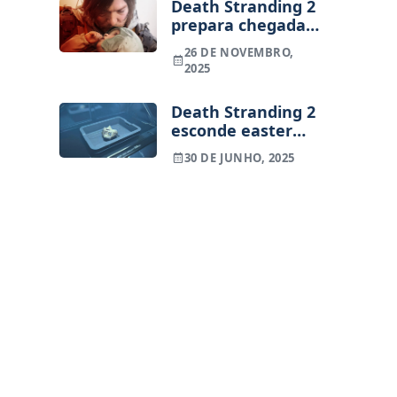
Death Stranding 2
prepara chegada
antecipada ao PC
26 DE NOVEMBRO,
2025
Death Stranding 2
esconde easter
egg dedicado a
30 DE JUNHO, 2025
Ghost of Yotei