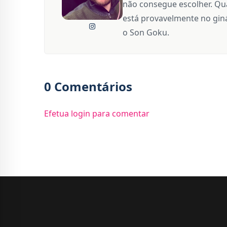
não consegue escolher. Qua
está provavelmente no giná
o Son Goku.
0 Comentários
Efetua login para comentar