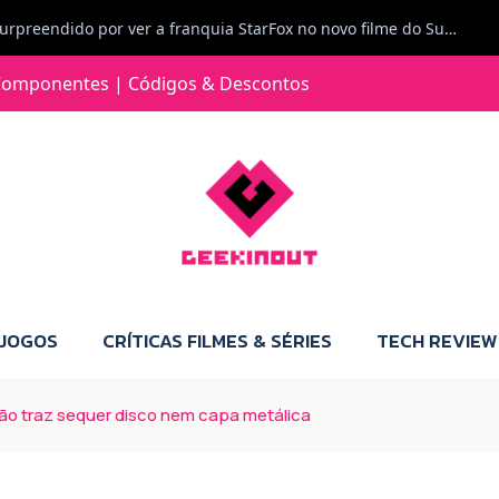
Jorge Loureiro | Fearme diz: A versão da Switch 2 tem censura... mas também não perdes muito.
e com vontade para comprar para a Switch 2 :P
omponentes | Códigos & Descontos
Jorge Loureiro | Fearme diz: Boas, obrigado pelo teu comentário. Talvez seja verdade que a Microsoft está a tentar redefinir o futuro dos jogos, mas para uma marca que já trocou de estratégia tantas vezes, é difícil acreditar em mais uma virada de direção. Basta lembrar do Kinect, da aposta no cloud gaming, ou mesmo do discurso de que os exclusivos eram "essenciais": todas essas promessas acabaram por perder força com o tempo. Além disso, há um ponto chave que estás a ignorar: as consolas Xbox. Está à vista que foram praticamente abandonadas. Quem comprou uma Xbox Series X a pensar que ia ser a máquina indispensável para jogar exclusivos, ficou a arder, porque hoje esses jogos chegam também ao PC e, cada vez mais, até à concorrência. Isso mina a identidade da marca e enfraquece a confiança dos jogadores. A PlayStation até pode estar a lançar alguns jogos na Xbox como o Helldivers 2, mas não é o catálogo inteiro. Desta forma, as consolas PS5 continuam a ter valor.
 JOGOS
CRÍTICAS FILMES & SÉRIES
TECH REVIEW
não traz sequer disco nem capa metálica