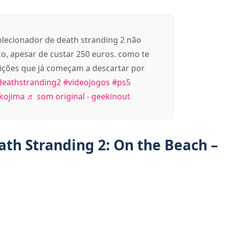
olecionador de death stranding 2 não
ico, apesar de custar 250 euros. como te
dições que já começam a descartar por
deathstranding2
#videojogos
#ps5
kojima
♬ som original - geekinout
th Stranding 2: On the Beach –