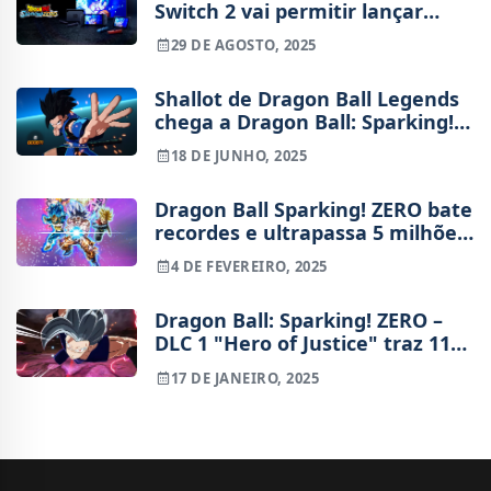
Switch 2 vai permitir lançar
Kamehameha com as mãos
29 DE AGOSTO, 2025
Shallot de Dragon Ball Legends
chega a Dragon Ball: Sparking!
ZERO como DLC no final de
18 DE JUNHO, 2025
junho
Dragon Ball Sparking! ZERO bate
recordes e ultrapassa 5 milhões
de cópias vendidas
4 DE FEVEREIRO, 2025
Dragon Ball: Sparking! ZERO –
DLC 1 "Hero of Justice" traz 11
personagens, incluindo Beast
17 DE JANEIRO, 2025
Gohan