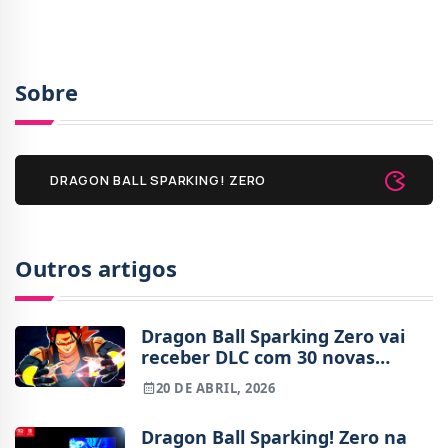
Sobre
DRAGON BALL SPARKING! ZERO
Outros artigos
Dragon Ball Sparking Zero vai
receber DLC com 30 novas
personagens e novo modo a
20 DE ABRIL, 2026
solo
Dragon Ball Sparking! Zero na