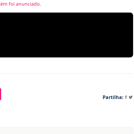
bém foi anunciado
.
Partilha: