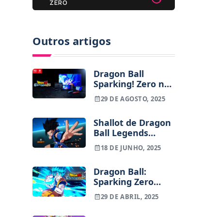
ZERO
Outros artigos
Dragon Ball
Sparking! Zero na
Switch 2 vai
29 DE AGOSTO, 2025
permitir lançar
Kamehameha
Shallot de Dragon
com as mãos
Ball Legends
chega a Dragon
18 DE JUNHO, 2025
Ball: Sparking!
ZERO como DLC no
Dragon Ball:
final de junho
Sparking Zero
avistado para a
29 DE ABRIL, 2025
Nintendo Switch 2