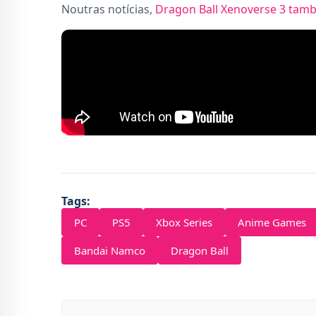
Noutras notícias,
Dragon Ball Xenoverse 3 tam
Tags:
PC
PS5
Xbox Series
Anime Games
Bandai Namco
Dragon Ball