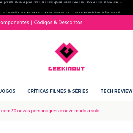
Jorge Loureiro | Fearme diz: A versão da Switch 2 tem censura... mas também não perdes muito.
e com vontade para comprar para a Switch 2 :P
omponentes | Códigos & Descontos
Jorge Loureiro | Fearme diz: Boas, obrigado pelo teu comentário. Talvez seja verdade que a Microsoft está a tentar redefinir o futuro dos jogos, mas para uma marca que já trocou de estratégia tantas vezes, é difícil acreditar em mais uma virada de direção. Basta lembrar do Kinect, da aposta no cloud gaming, ou mesmo do discurso de que os exclusivos eram "essenciais": todas essas promessas acabaram por perder força com o tempo. Além disso, há um ponto chave que estás a ignorar: as consolas Xbox. Está à vista que foram praticamente abandonadas. Quem comprou uma Xbox Series X a pensar que ia ser a máquina indispensável para jogar exclusivos, ficou a arder, porque hoje esses jogos chegam também ao PC e, cada vez mais, até à concorrência. Isso mina a identidade da marca e enfraquece a confiança dos jogadores. A PlayStation até pode estar a lançar alguns jogos na Xbox como o Helldivers 2, mas não é o catálogo inteiro. Desta forma, as consolas PS5 continuam a ter valor.
 JOGOS
CRÍTICAS FILMES & SÉRIES
TECH REVIEW
LC com 30 novas personagens e novo modo a solo