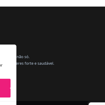
ing, mas não só.
a te manteres forte e saudável.
er