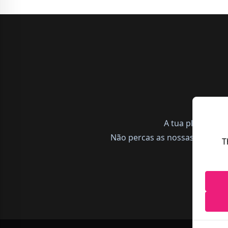
A tua plataform
Não percas as nossas notícias,
T