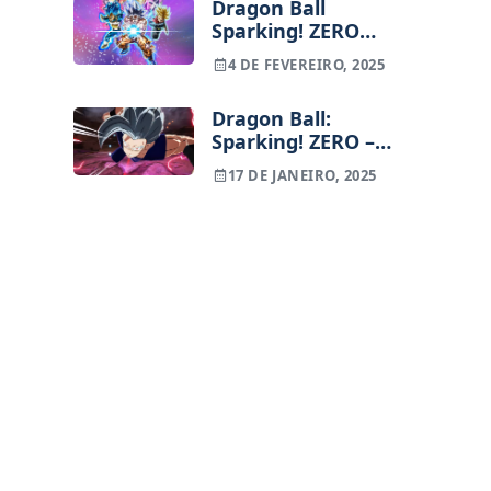
Dragon Ball
Sparking! ZERO
bate recordes e
4 DE FEVEREIRO, 2025
ultrapassa 5
milhões de cópias
Dragon Ball:
vendidas
Sparking! ZERO –
DLC 1 "Hero of
17 DE JANEIRO, 2025
Justice" traz 11
personagens,
incluindo Beast
Gohan