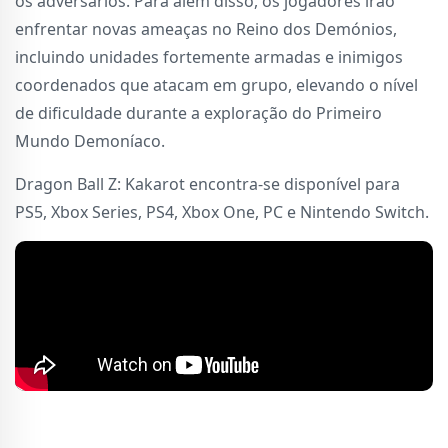
os adversários. Para além disso, os jogadores irão
enfrentar novas ameaças no Reino dos Demónios,
incluindo unidades fortemente armadas e inimigos
coordenados que atacam em grupo, elevando o nível
de dificuldade durante a exploração do Primeiro
Mundo Demoníaco.
Dragon Ball Z: Kakarot encontra-se disponível para
PS5, Xbox Series, PS4, Xbox One, PC e Nintendo Switch.