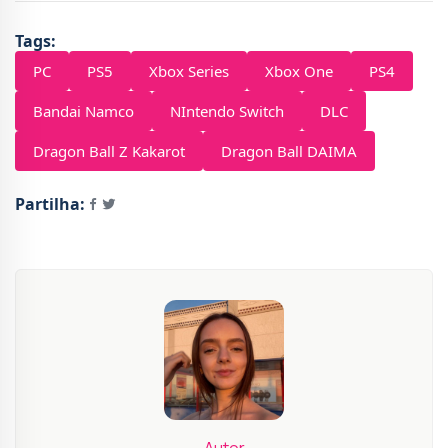
Tags:
PC
PS5
Xbox Series
Xbox One
PS4
Bandai Namco
NIntendo Switch
DLC
Dragon Ball Z Kakarot
Dragon Ball DAIMA
Partilha:
Autor