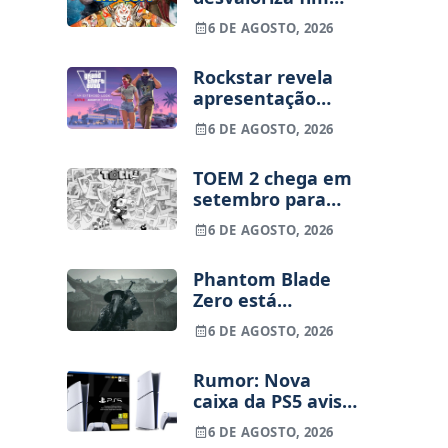
dos jogos físicos
6 DE AGOSTO, 2026
na PlayStation
Rockstar revela
apresentação
alargada de GTA
6 DE AGOSTO, 2026
VI para 27 de
agosto
TOEM 2 chega em
setembro para
PS5, Switch e PC
6 DE AGOSTO, 2026
Phantom Blade
Zero está
terminado, pré-
6 DE AGOSTO, 2026
vendas começam
na próxima
Rumor: Nova
semana
caixa da PS5 avisa
que os jogos
6 DE AGOSTO, 2026
físicos acabam em