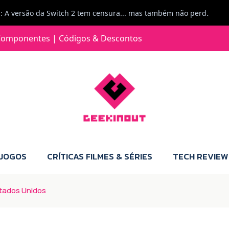
Jorge Loureiro | Fearme diz: A versão da Switch 2 tem censura... mas também não perdes muito.
e com vontade para comprar para a Switch 2 :P
omponentes | Códigos & Descontos
Jorge Loureiro | Fearme diz: Boas, obrigado pelo teu comentário. Talvez seja verdade que a Microsoft está a tentar redefinir o futuro dos jogos, mas para uma marca que já trocou de estratégia tantas vezes, é difícil acreditar em mais uma virada de direção. Basta lembrar do Kinect, da aposta no cloud gaming, ou mesmo do discurso de que os exclusivos eram "essenciais": todas essas promessas acabaram por perder força com o tempo. Além disso, há um ponto chave que estás a ignorar: as consolas Xbox. Está à vista que foram praticamente abandonadas. Quem comprou uma Xbox Series X a pensar que ia ser a máquina indispensável para jogar exclusivos, ficou a arder, porque hoje esses jogos chegam também ao PC e, cada vez mais, até à concorrência. Isso mina a identidade da marca e enfraquece a confiança dos jogadores. A PlayStation até pode estar a lançar alguns jogos na Xbox como o Helldivers 2, mas não é o catálogo inteiro. Desta forma, as consolas PS5 continuam a ter valor.
 JOGOS
CRÍTICAS FILMES & SÉRIES
TECH REVIEW
stados Unidos