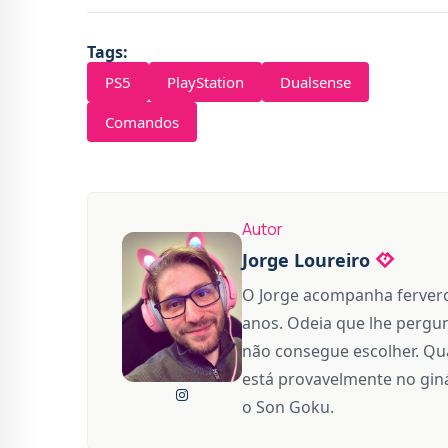
Tags:
PS5
PlayStation
Dualsense
Comandos
Autor
Jorge Loureiro
O Jorge acompanha fervero
anos. Odeia que lhe pergun
não consegue escolher. Qua
está provavelmente no giná
o Son Goku.