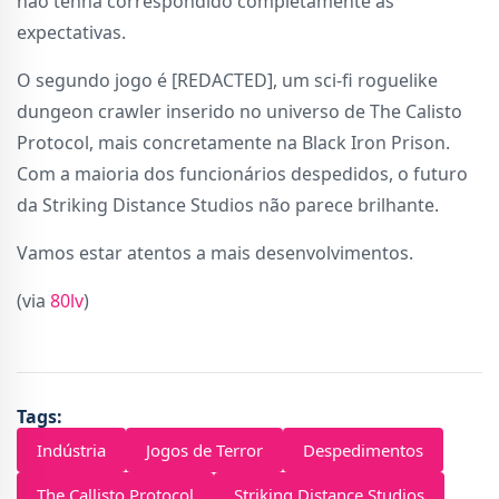
não tenha correspondido completamente às
expectativas.
O segundo jogo é [REDACTED], um sci-fi roguelike
dungeon crawler inserido no universo de The Calisto
Protocol, mais concretamente na Black Iron Prison.
Com a maioria dos funcionários despedidos, o futuro
da Striking Distance Studios não parece brilhante.
Vamos estar atentos a mais desenvolvimentos.
(via
80lv
)
Tags:
Indústria
Jogos de Terror
Despedimentos
The Callisto Protocol
Striking Distance Studios