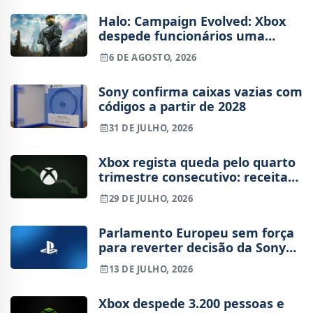
Halo: Campaign Evolved: Xbox
despede funcionários uma
semana após o lançamento
6 DE AGOSTO, 2026
Sony confirma caixas vazias com
códigos a partir de 2028
31 DE JULHO, 2026
Xbox regista queda pelo quarto
trimestre consecutivo: receitas
de hardware e conteúdo em
29 DE JULHO, 2026
queda
Parlamento Europeu sem força
para reverter decisão da Sony
de fabricar jogos em disco
13 DE JULHO, 2026
Xbox despede 3.200 pessoas e