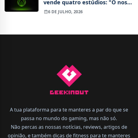
vende quatro estúdios: "O nosso
negócio não está saudável"
6 DE JULHO, 2026
A tua plataforma para te manteres a par do que se
passa no mundo do gaming, mas não só.
Não percas as nossas notícias, reviews, artigos de
opinião, e também dicas de fitness para te manteres