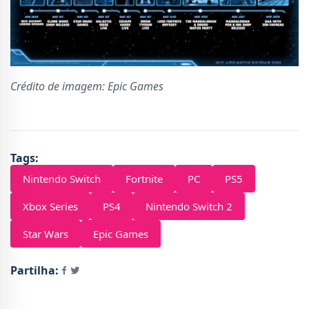
Crédito de imagem: Epic Games
Tags:
Nintendo Switch
Fortnite
PC
PS5
Xbox Series
PS4
Nintendo Switch 2
Star Wars
Epic Games
Partilha: