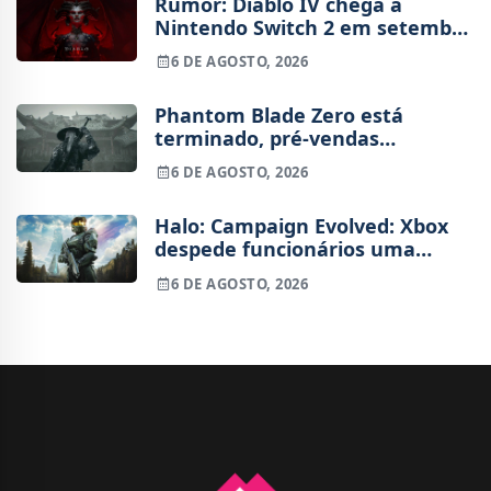
Rumor: Diablo IV chega à
Nintendo Switch 2 em setembro
e vai custar o preço de um jogo
6 DE AGOSTO, 2026
novo
Phantom Blade Zero está
terminado, pré-vendas
começam na próxima semana
6 DE AGOSTO, 2026
Halo: Campaign Evolved: Xbox
despede funcionários uma
semana após o lançamento
6 DE AGOSTO, 2026