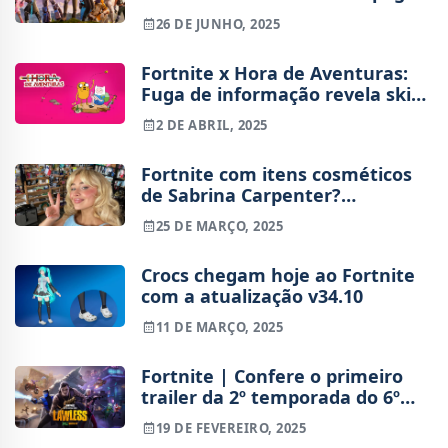
multa avultada
26 DE JUNHO, 2025
Fortnite x Hora de Aventuras:
Fuga de informação revela skins
de Finn, Jake e muito mais
2 DE ABRIL, 2025
Fortnite com itens cosméticos
de Sabrina Carpenter?
Dataminers já encontraram
25 DE MARÇO, 2025
evidências
Crocs chegam hoje ao Fortnite
com a atualização v34.10
11 DE MARÇO, 2025
Fortnite | Confere o primeiro
trailer da 2º temporada do 6º
capítulo
19 DE FEVEREIRO, 2025