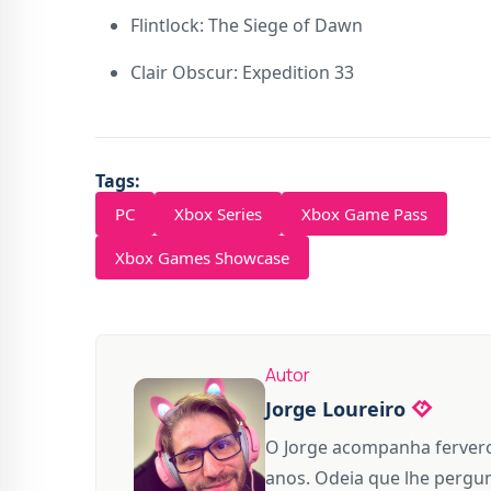
Flintlock: The Siege of Dawn
Clair Obscur: Expedition 33
Tags:
PC
Xbox Series
Xbox Game Pass
Xbox Games Showcase
Autor
Jorge Loureiro
O Jorge acompanha fervero
anos. Odeia que lhe pergun