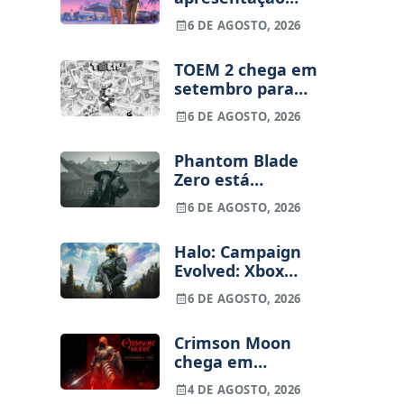
alargada de GTA
6 DE AGOSTO, 2026
VI para 27 de
agosto
TOEM 2 chega em
setembro para
PS5, Switch e PC
6 DE AGOSTO, 2026
Phantom Blade
Zero está
terminado, pré-
6 DE AGOSTO, 2026
vendas começam
na próxima
Halo: Campaign
semana
Evolved: Xbox
despede
6 DE AGOSTO, 2026
funcionários uma
semana após o
Crimson Moon
lançamento
chega em
setembro para
4 DE AGOSTO, 2026
consolas e PC