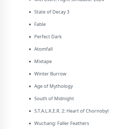
State of Decay 3
Fable
Perfect Dark
Atomfall
Mixtape
Winter Burrow
Age of Mythology
South of Midnight
S.T.A.L.K.E.R. 2: Heart of Chornobyl
Wuchang: Faller Feathers