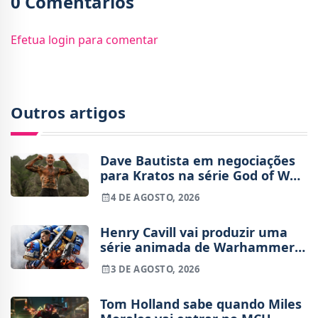
0 Comentários
Efetua login para comentar
Outros artigos
Dave Bautista em negociações
para Kratos na série God of War
da Amazon
4 DE AGOSTO, 2026
Henry Cavill vai produzir uma
série animada de Warhammer
40,000 para a Amazon
3 DE AGOSTO, 2026
Tom Holland sabe quando Miles