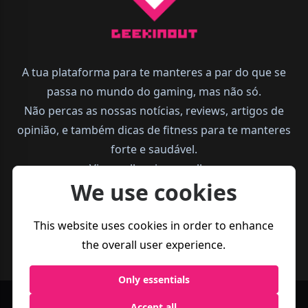
A tua plataforma para te manteres a par do que se
passa no mundo do gaming, mas não só.
Não percas as nossas notícias, reviews, artigos de
opinião, e também dicas de fitness para te manteres
forte e saudável.
Vive melhor, joga melhor.
We use cookies
This website uses cookies in order to enhance
the overall user experience.
Only essentials
Política de
Termos e
Accept all