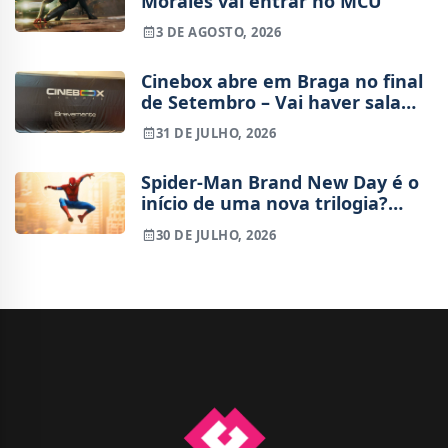
Morales vai entrar no MCU
3 DE AGOSTO, 2026
Cinebox abre em Braga no final
de Setembro – Vai haver sala
IMAX?
31 DE JULHO, 2026
Spider-Man Brand New Day é o
início de uma nova trilogia?
Tudo o que sabemos sobre o
30 DE JULHO, 2026
futuro do Peter Parker de Tom
Holland