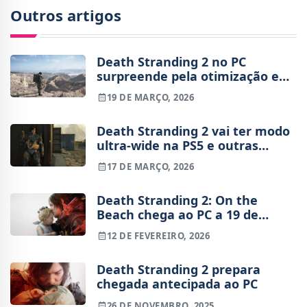
Outros artigos
Death Stranding 2 no PC
surpreende pela otimização e
qualidade gráfica (análise)
19 DE MARÇO, 2026
Death Stranding 2 vai ter modo
ultra-wide na PS5 e outras
novidades da versão PC
17 DE MARÇO, 2026
Death Stranding 2: On the
Beach chega ao PC a 19 de
março
12 DE FEVEREIRO, 2026
Death Stranding 2 prepara
chegada antecipada ao PC
26 DE NOVEMBRO, 2025