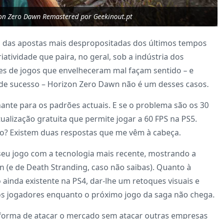
n Zero Dawn Remastered por Geekinout.pt
 das apostas mais despropositadas dos últimos tempos
iatividade que paira, no geral, sob a indústria dos
s de jogos que envelheceram mal façam sentido – e
de sucesso – Horizon Zero Dawn não é um desses casos.
nte para os padrões actuais. E se o problema são os 30
ualização gratuita que permite jogar a 60 FPS na PS5.
ão? Existem duas respostas que me vêm à cabeça.
o seu jogo com a tecnologia mais recente, mostrando a
 (e de Death Stranding, caso não saibas). Quanto à
 ainda existente na PS4, dar-lhe um retoques visuais e
r os jogadores enquanto o próximo jogo da saga não chega.
forma de atacar o mercado sem atacar outras empresas