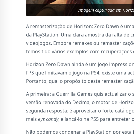
Imagem capturada em Horizo
A remasterização de Horizon: Zero Dawn é uma
da PlayStation. Uma clara amostra da falta de cr
videojogos. Embora remakes ou remasterizaçõe
temos tido vários exemplos com recuperações 
Horizon Zero Dawn ainda é um jogo impressiona
FPS que limitavam o jogo na PS4, existe uma act
Portanto, qual o propósito desta remasterizaç
A primeira: a Guerrilla Games quis actualizar 
versão renovada do Decima, o motor de Horizon
segunda resposta: é aproveitar o forte catálogo
mais
eye candy
, e lançá-lo na PS5 para entrete
Não podemos condenar a PlayStation por esta 