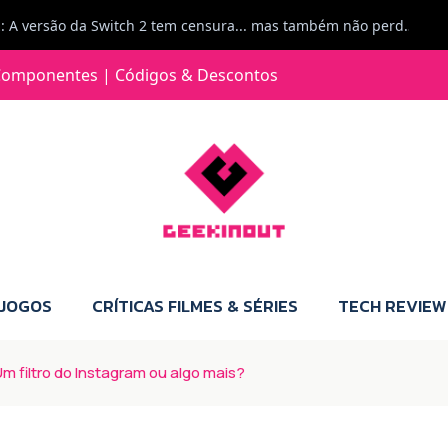
Jorge Loureiro | Fearme diz: A versão da Switch 2 tem censura... mas também não perdes muito.
e com vontade para comprar para a Switch 2 :P
omponentes | Códigos & Descontos
Jorge Loureiro | Fearme diz: Boas, obrigado pelo teu comentário. Talvez seja verdade que a Microsoft está a tentar redefinir o futuro dos jogos, mas para uma marca que já trocou de estratégia tantas vezes, é difícil acreditar em mais uma virada de direção. Basta lembrar do Kinect, da aposta no cloud gaming, ou mesmo do discurso de que os exclusivos eram "essenciais": todas essas promessas acabaram por perder força com o tempo. Além disso, há um ponto chave que estás a ignorar: as consolas Xbox. Está à vista que foram praticamente abandonadas. Quem comprou uma Xbox Series X a pensar que ia ser a máquina indispensável para jogar exclusivos, ficou a arder, porque hoje esses jogos chegam também ao PC e, cada vez mais, até à concorrência. Isso mina a identidade da marca e enfraquece a confiança dos jogadores. A PlayStation até pode estar a lançar alguns jogos na Xbox como o Helldivers 2, mas não é o catálogo inteiro. Desta forma, as consolas PS5 continuam a ter valor.
 JOGOS
CRÍTICAS FILMES & SÉRIES
TECH REVIEW
m filtro do Instagram ou algo mais?