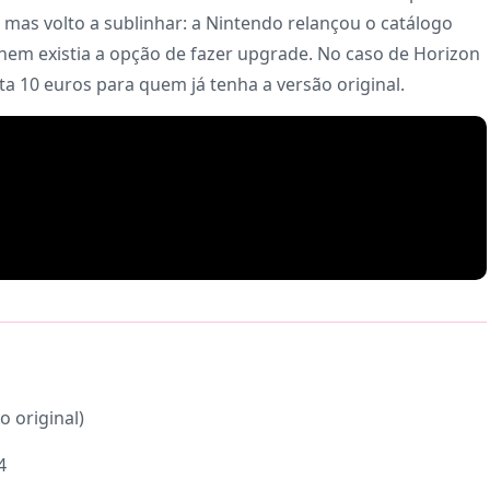
, mas volto a sublinhar: a Nintendo relançou o catálogo
í nem existia a opção de fazer upgrade. No caso de Horizon
a 10 euros para quem já tenha a versão original.
o original)
4