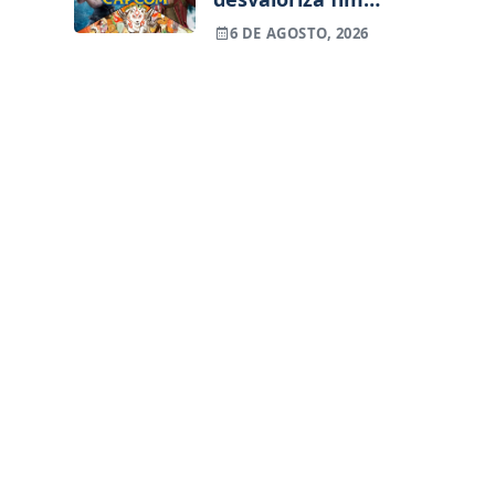
dos jogos físicos
6 DE AGOSTO, 2026
na PlayStation