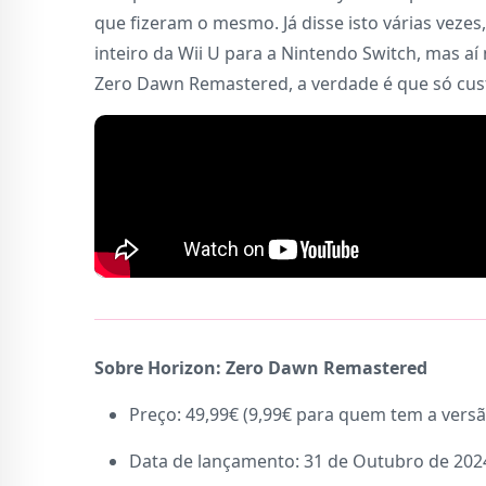
que fizeram o mesmo. Já disse isto várias vezes
inteiro da Wii U para a Nintendo Switch, mas a
Zero Dawn Remastered, a verdade é que só cust
Sobre Horizon: Zero Dawn Remastered
Preço: 49,99€ (9,99€ para quem tem a versã
Data de lançamento: 31 de Outubro de 202