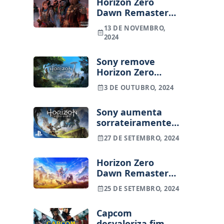
Horizon Zero
Dawn Remastered
não captou
13 DE NOVEMBRO,
interesse dos
2024
jogadores
Sony remove
Horizon Zero
Dawn da Epic
3 DE OUTUBRO, 2024
Games Store
Sony aumenta
sorrateiramente
preço de Horizon
27 DE SETEMBRO, 2024
Zero Dawn na PS4
Horizon Zero
Dawn Remastered
vai permitir
25 DE SETEMBRO, 2024
upgrade para
quem tem o
Capcom
original
desvaloriza fim