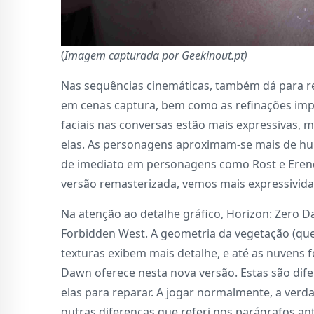
(
Imagem capturada por Geekinout.pt)
Nas sequências cinemáticas, também dá para rep
em cenas captura, bem como as refinações im
faciais nas conversas estão mais expressivas, 
elas. As personagens aproximam-se mais de hum
de imediato em personagens como Rost e Erend.
versão remasterizada, vemos mais expressivida
Na atenção ao detalhe gráfico, Horizon: Zero 
Forbidden West. A geometria da vegetação (que
texturas exibem mais detalhe, e até as nuvens f
Dawn oferece nesta nova versão. Estas são dife
elas para reparar. A jogar normalmente, a verd
outras diferenças que referi nos parágrafos ant