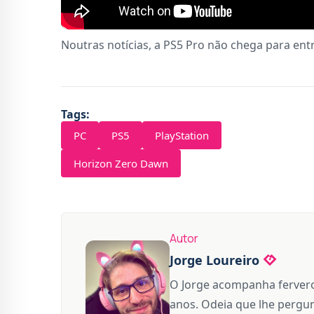
Noutras notícias, a PS5 Pro não chega para en
Tags:
PC
PS5
PlayStation
Horizon Zero Dawn
Autor
Jorge Loureiro
O Jorge acompanha fervero
anos. Odeia que lhe pergun