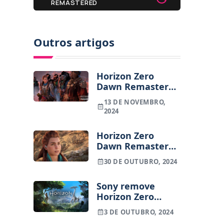
REMASTERED
Outros artigos
Horizon Zero
Dawn Remastered
não captou
13 DE NOVEMBRO,
interesse dos
2024
jogadores
Horizon Zero
Dawn Remastered
análise | Um filtro
30 DE OUTUBRO, 2024
do Instagram ou
algo mais?
Sony remove
Horizon Zero
Dawn da Epic
3 DE OUTUBRO, 2024
Games Store