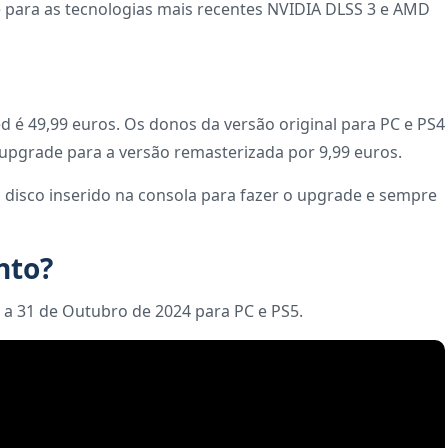
e para as tecnologias mais recentes NVIDIA DLSS 3 e AMD
é 49,99 euros. Os donos da versão original para PC e PS4
r upgrade para a versão remasterizada por 9,99 euros.
 o disco inserido na consola para fazer o upgrade e sempre
nto?
a 31 de Outubro de 2024 para PC e PS5.