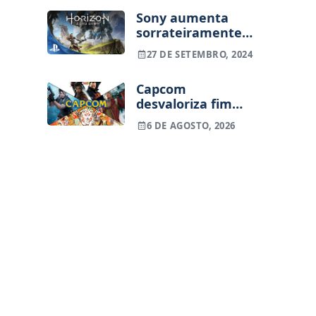
Sony aumenta
sorrateiramente
preço de Horizon
27 DE SETEMBRO, 2024
Zero Dawn na PS4
Capcom
desvaloriza fim
dos jogos físicos
6 DE AGOSTO, 2026
na PlayStation