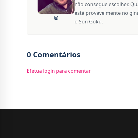
não consegue escolher. Qua
está provavelmente no giná
o Son Goku.
0 Comentários
Efetua login para comentar