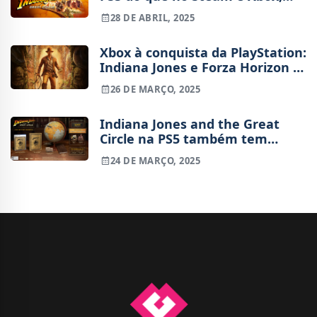
segundo dados da Alinea
28 DE ABRIL, 2025
Analytics
Xbox à conquista da PlayStation:
Indiana Jones e Forza Horizon 5
lideram pré-vendas na PS Store
26 DE MARÇO, 2025
Indiana Jones and the Great
Circle na PS5 também tem
direito ao Collector’s Bundle
24 DE MARÇO, 2025