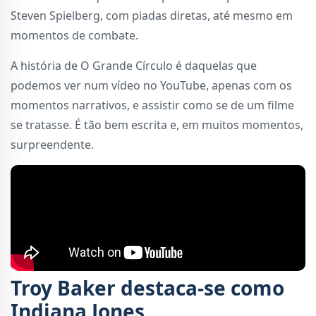
Steven Spielberg, com piadas diretas, até mesmo em
momentos de combate.
A história de O Grande Círculo é daquelas que
podemos ver num vídeo no YouTube, apenas com os
momentos narrativos, e assistir como se de um filme
se tratasse. É tão bem escrita e, em muitos momentos,
surpreendente.
Troy Baker destaca-se como
Indiana Jones