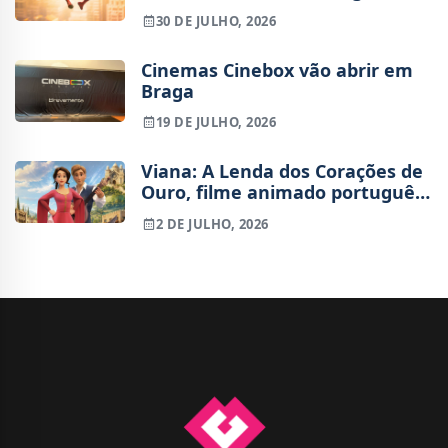
Tudo o que sabemos sobre o
30 DE JULHO, 2026
futuro do Peter Parker de Tom
Holland
Cinemas Cinebox vão abrir em
Braga
19 DE JULHO, 2026
Viana: A Lenda dos Corações de
Ouro, filme animado português,
já tem trailer
2 DE JULHO, 2026