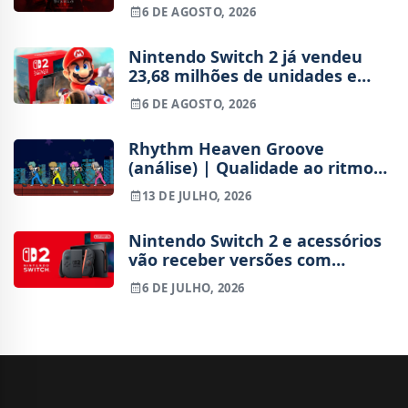
e vai custar o preço de um jogo
6 DE AGOSTO, 2026
novo
Nintendo Switch 2 já vendeu
23,68 milhões de unidades e
está 4 milhões à frente da
6 DE AGOSTO, 2026
Switch original no mesmo
período
Rhythm Heaven Groove
(análise) | Qualidade ao ritmo
da batida
13 DE JULHO, 2026
Nintendo Switch 2 e acessórios
vão receber versões com
baterias substituíveis pelo
6 DE JULHO, 2026
utilizador na Europa