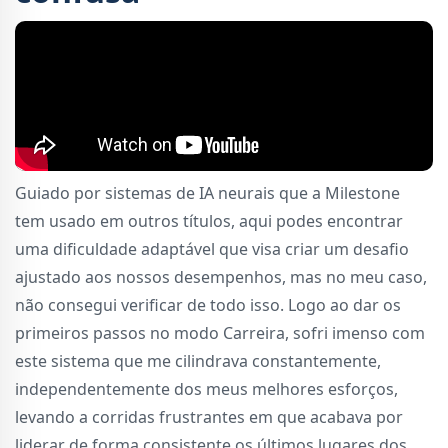
Guiado por sistemas de IA neurais que a Milestone
tem usado em outros títulos, aqui podes encontrar
uma dificuldade adaptável que visa criar um desafio
ajustado aos nossos desempenhos, mas no meu caso,
não consegui verificar de todo isso. Logo ao dar os
primeiros passos no modo Carreira, sofri imenso com
este sistema que me cilindrava constantemente,
independentemente dos meus melhores esforços,
levando a corridas frustrantes em que acabava por
liderar de forma consistente os últimos lugares dos