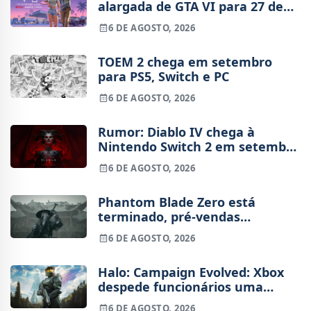
alargada de GTA VI para 27 de
agosto
6 DE AGOSTO, 2026
TOEM 2 chega em setembro
para PS5, Switch e PC
6 DE AGOSTO, 2026
Rumor: Diablo IV chega à
Nintendo Switch 2 em setembro
e vai custar o preço de um jogo
6 DE AGOSTO, 2026
novo
Phantom Blade Zero está
terminado, pré-vendas
começam na próxima semana
6 DE AGOSTO, 2026
Halo: Campaign Evolved: Xbox
despede funcionários uma
semana após o lançamento
6 DE AGOSTO, 2026