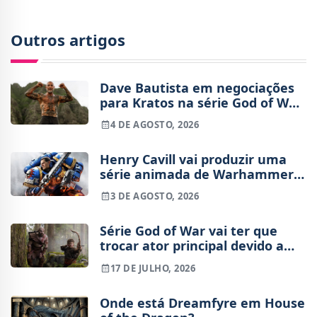
Outros artigos
Dave Bautista em negociações
para Kratos na série God of War
da Amazon
4 DE AGOSTO, 2026
Henry Cavill vai produzir uma
série animada de Warhammer
40,000 para a Amazon
3 DE AGOSTO, 2026
Série God of War vai ter que
trocar ator principal devido a
lesão
17 DE JULHO, 2026
Onde está Dreamfyre em House