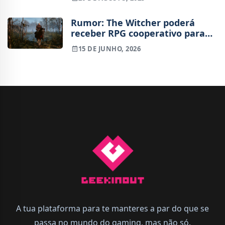
Rumor: The Witcher poderá
receber RPG cooperativo para
PC e smartphones
15 DE JUNHO, 2026
A tua plataforma para te manteres a par do que se
passa no mundo do gaming, mas não só.