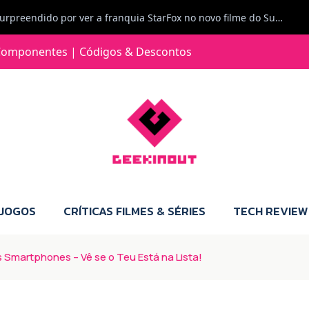
Carlos Ferreira diz: Fiquei surpreendido por ver a franquia StarFox no novo filme do Super Mario Galaxy - O filme. Boa! O tema de espaço está de novo na moda.
Jorge Loureiro | Fearme diz: A versão da Switch 2 tem censura... mas também não perdes muito.
omponentes | Códigos & Descontos
e com vontade para comprar para a Switch 2 :P
Jorge Loureiro | Fearme diz: Boas, obrigado pelo teu comentário. Talvez seja verdade que a Microsoft está a tentar redefinir o futuro dos jogos, mas para uma marca que já trocou de estratégia tantas vezes, é difícil acreditar em mais uma virada de direção. Basta lembrar do Kinect, da aposta no cloud gaming, ou mesmo do discurso de que os exclusivos eram "essenciais": todas essas promessas acabaram por perder força com o tempo. Além disso, há um ponto chave que estás a ignorar: as consolas Xbox. Está à vista que foram praticamente abandonadas. Quem comprou uma Xbox Series X a pensar que ia ser a máquina indispensável para jogar exclusivos, ficou a arder, porque hoje esses jogos chegam também ao PC e, cada vez mais, até à concorrência. Isso mina a identidade da marca e enfraquece a confiança dos jogadores. A PlayStation até pode estar a lançar alguns jogos na Xbox como o Helldivers 2, mas não é o catálogo inteiro. Desta forma, as consolas PS5 continuam a ter valor.
 JOGOS
CRÍTICAS FILMES & SÉRIES
TECH REVIEW
Smartphones – Vê se o Teu Está na Lista!