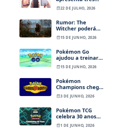
dobráveis de uma
22 DE JULHO, 2026
vez: Galaxy Z Fold8
Ultra, Fold8 e
Rumor: The
Flip8. Eis os preços
Witcher poderá
e novidades
receber RPG
15 DE JUNHO, 2026
cooperativo para
PC e smartphones
Pokémon Go
ajudou a treinar
tecnologia usada
15 DE JUNHO, 2026
em drones
militares, revela
Pokémon
investigação
Champions chega
a iOS e Android
3 DE JUNHO, 2026
com lançamento
marcado para 17
Pokémon TCG
de junho
celebra 30 anos
com nova
1 DE JUNHO, 2026
expansão especial