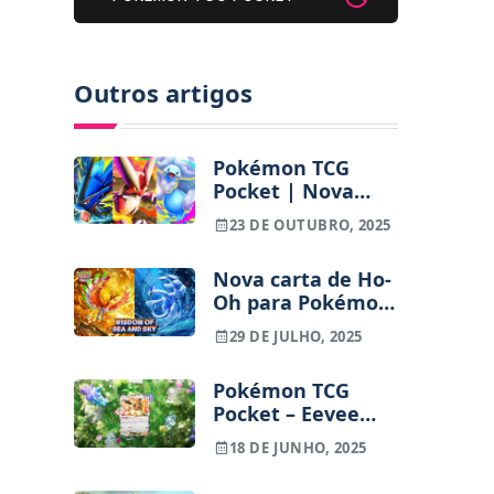
Outros artigos
Pokémon TCG
Pocket | Nova
expansão “Mega
23 DE OUTUBRO, 2025
Rising” chega a 30
de outubro
Nova carta de Ho-
Oh para Pokémon
TCG Pocket parece
29 DE JULHO, 2025
cópia de arte
ilustrada por fã
Pokémon TCG
Pocket – Eevee
Grove é a nova
18 DE JUNHO, 2025
expansão e traz
consigo todas as