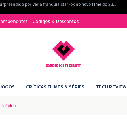
Jorge Loureiro | Fearme diz: A versão da Switch 2 tem censura... mas também não perdes muito.
e com vontade para comprar para a Switch 2 :P
omponentes | Códigos & Descontos
Jorge Loureiro | Fearme diz: Boas, obrigado pelo teu comentário. Talvez seja verdade que a Microsoft está a tentar redefinir o futuro dos jogos, mas para uma marca que já trocou de estratégia tantas vezes, é difícil acreditar em mais uma virada de direção. Basta lembrar do Kinect, da aposta no cloud gaming, ou mesmo do discurso de que os exclusivos eram "essenciais": todas essas promessas acabaram por perder força com o tempo. Além disso, há um ponto chave que estás a ignorar: as consolas Xbox. Está à vista que foram praticamente abandonadas. Quem comprou uma Xbox Series X a pensar que ia ser a máquina indispensável para jogar exclusivos, ficou a arder, porque hoje esses jogos chegam também ao PC e, cada vez mais, até à concorrência. Isso mina a identidade da marca e enfraquece a confiança dos jogadores. A PlayStation até pode estar a lançar alguns jogos na Xbox como o Helldivers 2, mas não é o catálogo inteiro. Desta forma, as consolas PS5 continuam a ter valor.
 JOGOS
CRÍTICAS FILMES & SÉRIES
TECH REVIEW
l rápido