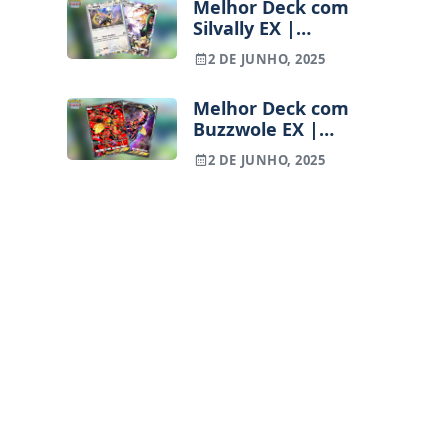
Melhor Deck com
Eeeveelutions
Silvally EX |
Pokémon TCG
2 DE JUNHO, 2025
Pocket
Melhor Deck com
Buzzwole EX |
Pokémon TCG
2 DE JUNHO, 2025
Pocket