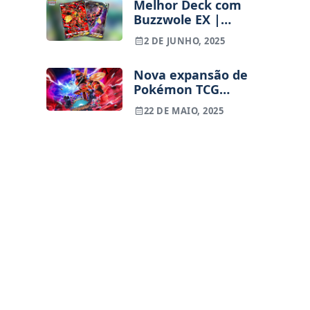
Melhor Deck com
Buzzwole EX |
Pokémon TCG
2 DE JUNHO, 2025
Pocket
Nova expansão de
Pokémon TCG
Pocket –
22 DE MAIO, 2025
Extradimensional
Crisis vai trazer as
Ultra Beasts