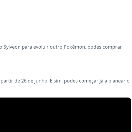
 Sylveon para evoluir outro Pokémon, podes comprar
 partir de 26 de junho. E sim, podes começar já a planear o