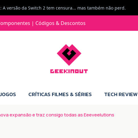
Jorge Loureiro | Fearme diz: A versão da Switch 2 tem censura... mas também não perdes muito.
e com vontade para comprar para a Switch 2 :P
omponentes | Códigos & Descontos
Jorge Loureiro | Fearme diz: Boas, obrigado pelo teu comentário. Talvez seja verdade que a Microsoft está a tentar redefinir o futuro dos jogos, mas para uma marca que já trocou de estratégia tantas vezes, é difícil acreditar em mais uma virada de direção. Basta lembrar do Kinect, da aposta no cloud gaming, ou mesmo do discurso de que os exclusivos eram "essenciais": todas essas promessas acabaram por perder força com o tempo. Além disso, há um ponto chave que estás a ignorar: as consolas Xbox. Está à vista que foram praticamente abandonadas. Quem comprou uma Xbox Series X a pensar que ia ser a máquina indispensável para jogar exclusivos, ficou a arder, porque hoje esses jogos chegam também ao PC e, cada vez mais, até à concorrência. Isso mina a identidade da marca e enfraquece a confiança dos jogadores. A PlayStation até pode estar a lançar alguns jogos na Xbox como o Helldivers 2, mas não é o catálogo inteiro. Desta forma, as consolas PS5 continuam a ter valor.
 JOGOS
CRÍTICAS FILMES & SÉRIES
TECH REVIEW
ova expansão e traz consigo todas as Eeeveelutions