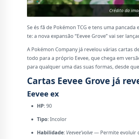
Crédito da im
Se és fã de Pokémon TCG e tens uma pancada es
te: a nova expansão “Eevee Grove” vai ser lanç
A Pokémon Company já revelou várias cartas de
todo para a próprio Eevee, que chega em versã
para qualquer uma das suas formas, desde que 
Cartas Eevee Grove já rev
Eevee ex
HP
: 90
Tipo
: Incolor
Habilidade
:
Veevee’volve
— Permite evoluir 