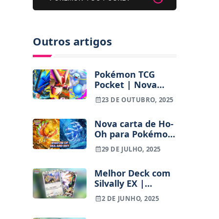
Outros artigos
Pokémon TCG
Pocket | Nova
expansão “Mega
23 DE OUTUBRO, 2025
Rising” chega a 30
de outubro
Nova carta de Ho-
Oh para Pokémon
TCG Pocket parece
29 DE JULHO, 2025
cópia de arte
ilustrada por fã
Melhor Deck com
Silvally EX |
Pokémon TCG
2 DE JUNHO, 2025
Pocket