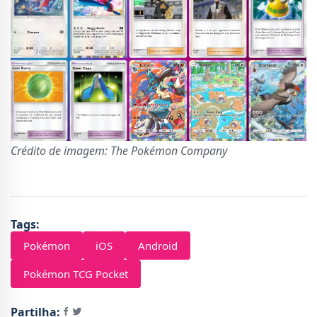
Crédito de imagem: The Pokémon Company
Tags:
Pokémon
iOS
Android
Pokémon TCG Pocket
Partilha: