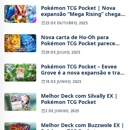
Pokémon TCG Pocket | Nova
expansão “Mega Rising” chega a
30 de outubro
23 DE OUTUBRO, 2025
Nova carta de Ho-Oh para
Pokémon TCG Pocket parece
cópia de arte ilustrada por fã
29 DE JULHO, 2025
Pokémon TCG Pocket – Eevee
Grove é a nova expansão e traz
consigo todas as Eeeveelutions
18 DE JUNHO, 2025
Melhor Deck com Silvally EX |
Pokémon TCG Pocket
2 DE JUNHO, 2025
Melhor Deck com Buzzwole EX |