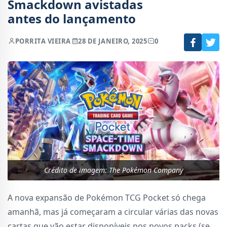
Smackdown avistadas
antes do lançamento
POR
RITA VIEIRA
28 DE JANEIRO, 2025
0
Crédito de imagem: The Pokémon Company
A nova expansão de Pokémon TCG Pocket só chega
amanhã, mas já começaram a circular várias das novas
cartas que vão estar disponíveis nos novos packs (se