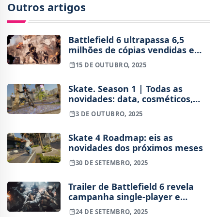
Outros artigos
Battlefield 6 ultrapassa 6,5
milhões de cópias vendidas em
apenas quatro dias
15 DE OUTUBRO, 2025
Skate. Season 1 | Todas as
novidades: data, cosméticos,
músicas e mais
3 DE OUTUBRO, 2025
Skate 4 Roadmap: eis as
novidades dos próximos meses
30 DE SETEMBRO, 2025
Trailer de Battlefield 6 revela
campanha single-player e
personagens
24 DE SETEMBRO, 2025