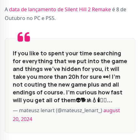
A
data de lançamento de Silent Hill 2 Remake
é 8 de
Outubro no PC e PS5.
If you like to spent your time searching
for everything that we put into the game
and things we've hidden for you, it will
take you more than 20h for sure 👀! I'm
not couting the new game plus and all
endings of course. I'm curious how fast
will you get all of them👽🐕🚸💧🕯👱‍♀️...
— mateusz lenart (@mateusz_lenart_)
august
20, 2024