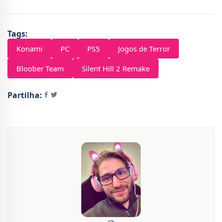
Tags:
Konami
PC
PS5
Jogos de Terror
Bloober Team
Silent Hill 2 Remake
Partilha: