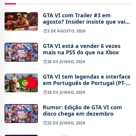
GTA VI com Trailer #3 em
agosto? Insider insiste que vai
haver novidades
3 DE AGOSTO, 2026
GTA VI está a vender 6 vezes
mais na PS5 do que na Xbox
26 DE JUNHO, 2026
GTA VI tem legendas e interface
em Português de Portugal (PT-
PT), diz página da Xbox
26 DE JUNHO, 2026
Rumor: Edição de GTA VI com
disco chega em dezembro
25 DE JUNHO, 2026