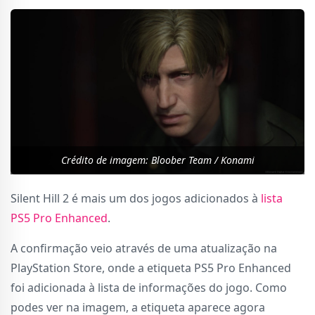
Crédito de imagem: Bloober Team / Konami
Silent Hill 2 é mais um dos jogos adicionados à
lista
PS5 Pro Enhanced
.
A confirmação veio através de uma atualização na
PlayStation Store, onde a etiqueta PS5 Pro Enhanced
foi adicionada à lista de informações do jogo. Como
podes ver na imagem, a etiqueta aparece agora