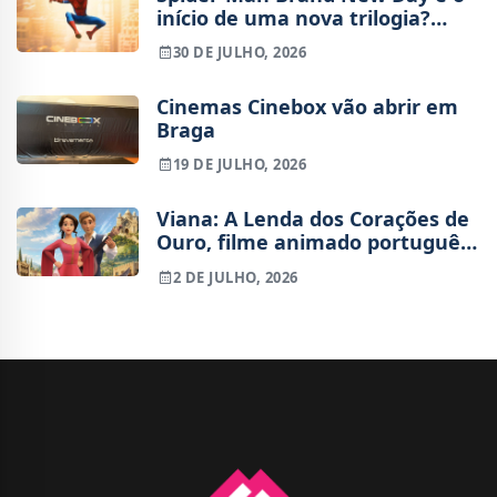
início de uma nova trilogia?
Tudo o que sabemos sobre o
30 DE JULHO, 2026
futuro do Peter Parker de Tom
Holland
Cinemas Cinebox vão abrir em
Braga
19 DE JULHO, 2026
Viana: A Lenda dos Corações de
Ouro, filme animado português,
já tem trailer
2 DE JULHO, 2026