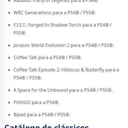
Rabbids: Party of Legends para a PS4®.
WRC Generations para a PS4® / PS5®.
F.I.S.T.: Forged In Shadow Torch para a PS4® /
PS5®.
Jurassic World Evolution 2 para a PS4® / PS5®.
Coffee Talk para a PS4® / PS5®.
Coffee Talk Episode 2: Hibiscus & Butterfly para a
PS4® / PS5®.
A Space for the Unbound para a PS4® / PS5®.
PHOGS! para a PS4®.
Biped para a PS4® / PS5®.
Catálogo de clássicos