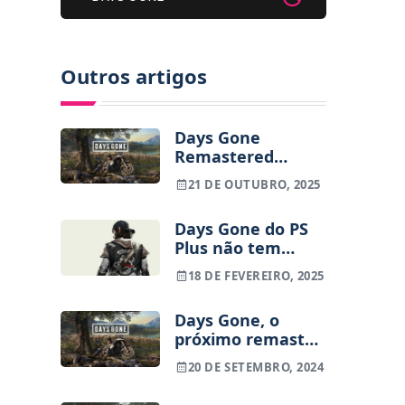
Outros artigos
Days Gone
Remastered
recebe
21 DE OUTUBRO, 2025
atualização
surpresa na PS5
Days Gone do PS
com novo modo
Plus não tem
de poupança de
upgrade para a
energia
18 DE FEVEREIRO, 2025
versão
remastered
Days Gone, o
próximo remaster
da Sony? Os
20 DE SETEMBRO, 2024
rumores estão a
aquecer