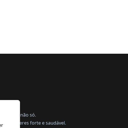
ing, mas não só.
a te manteres forte e saudável.
er