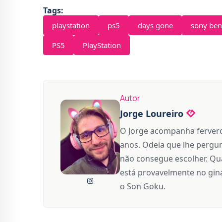
Tags:
playstation
ps5
days gone
sony be
PS5
PlayStation
Autor
Jorge Loureiro
O Jorge acompanha fervero
anos. Odeia que lhe pergun
não consegue escolher. Qua
está provavelmente no giná
o Son Goku.