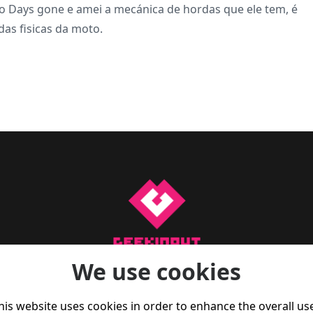
o Days gone e amei a mecánica de hordas que ele tem, é
das fisicas da moto.
We use cookies
a para te manteres a par do que se passa no mundo do gam
 reviews, artigos de opinião, e também dicas de fitness par
his website uses cookies in order to enhance the overall us