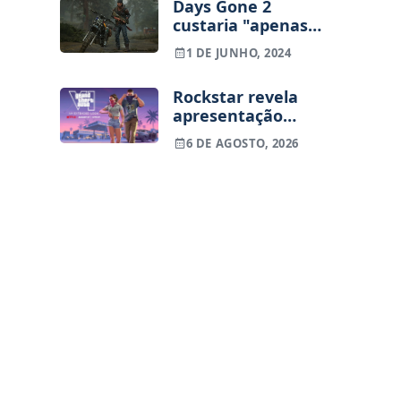
Days Gone 2
custaria "apenas"
$150 milhões,
1 DE JUNHO, 2024
menos que a nova
IP da Bend Studio
Rockstar revela
apresentação
alargada de GTA
6 DE AGOSTO, 2026
VI para 27 de
agosto