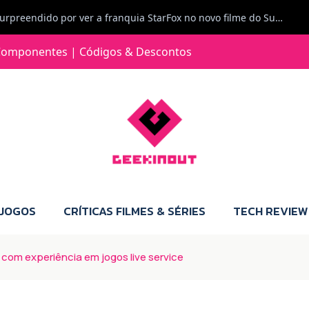
Jorge Loureiro | Fearme diz: A versão da Switch 2 tem censura... mas também não perdes muito.
e com vontade para comprar para a Switch 2 :P
omponentes | Códigos & Descontos
Jorge Loureiro | Fearme diz: Boas, obrigado pelo teu comentário. Talvez seja verdade que a Microsoft está a tentar redefinir o futuro dos jogos, mas para uma marca que já trocou de estratégia tantas vezes, é difícil acreditar em mais uma virada de direção. Basta lembrar do Kinect, da aposta no cloud gaming, ou mesmo do discurso de que os exclusivos eram "essenciais": todas essas promessas acabaram por perder força com o tempo. Além disso, há um ponto chave que estás a ignorar: as consolas Xbox. Está à vista que foram praticamente abandonadas. Quem comprou uma Xbox Series X a pensar que ia ser a máquina indispensável para jogar exclusivos, ficou a arder, porque hoje esses jogos chegam também ao PC e, cada vez mais, até à concorrência. Isso mina a identidade da marca e enfraquece a confiança dos jogadores. A PlayStation até pode estar a lançar alguns jogos na Xbox como o Helldivers 2, mas não é o catálogo inteiro. Desta forma, as consolas PS5 continuam a ter valor.
 JOGOS
CRÍTICAS FILMES & SÉRIES
TECH REVIEW
com experiência em jogos live service