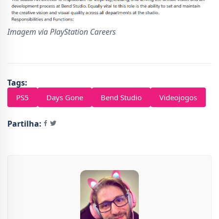
Imagem via PlayStation Careers
Tags:
PS5
Days Gone
Bend Studio
Videojogos
Partilha: