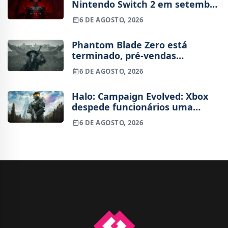
Nintendo Switch 2 em setembro
e vai custar o preço de um jogo
6 DE AGOSTO, 2026
novo
Phantom Blade Zero está
terminado, pré-vendas
começam na próxima semana
6 DE AGOSTO, 2026
Halo: Campaign Evolved: Xbox
despede funcionários uma
semana após o lançamento
6 DE AGOSTO, 2026