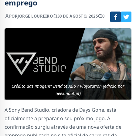
emprego
POR
JORGE LOUREIRO
30 DE AGOSTO, 2025
0
Crédito das imagens: Bend Studio / PlayStation (edição por
geekinout.pt)
A Sony Bend Studio, criadora de Days Gone, está
oficialmente a preparar o seu próximo jogo. A
confirmação surgiu através de uma nova oferta de
emprego publicada no site oficial de carreiras da