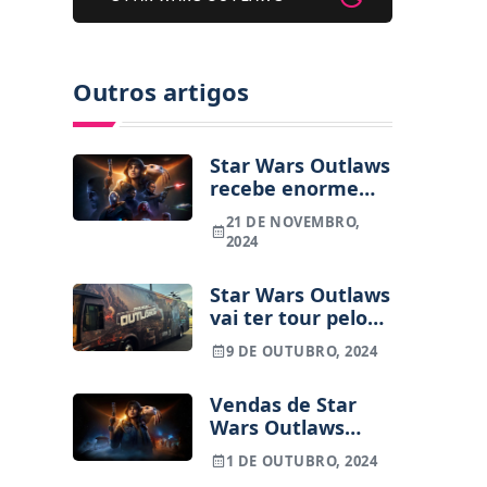
Outros artigos
Star Wars Outlaws
recebe enorme
actualização para
21 DE NOVEMBRO,
melhorar o jogo
2024
Star Wars Outlaws
vai ter tour pelo
Brasil
9 DE OUTUBRO, 2024
Vendas de Star
Wars Outlaws
ficam aquém das
1 DE OUTUBRO, 2024
expectativas