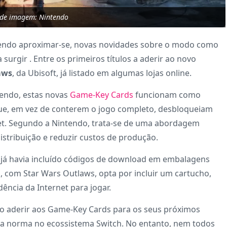
 de imagem: Nintendo
endo aproximar-se, novas novidades sobre o modo como
surgir . Entre os primeiros títulos a aderir ao novo
aws
, da Ubisoft, já listado em algumas lojas online.
tendo, estas novas
Game-Key Cards
funcionam como
que, em vez de conterem o jogo completo, desbloqueiam
rnet. Segundo a Nintendo, trata-se de uma abordagem
distribuição e reduzir custos de produção.
t já havia incluído códigos de download em embalagens
a, com Star Wars Outlaws, opta por incluir um cartucho,
ncia da Internet para jogar.
vão aderir aos Game-Key Cards para os seus próximos
a norma no ecossistema Switch. No entanto, nem todos