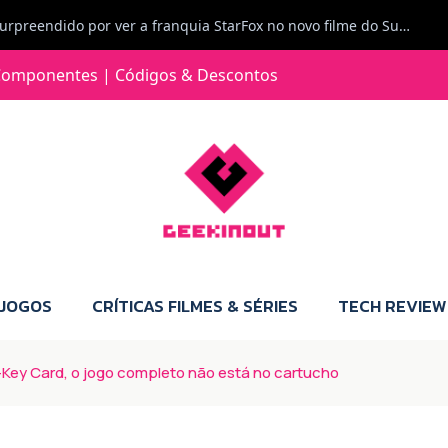
Jorge Loureiro | Fearme diz: A versão da Switch 2 tem censura... mas também não perdes muito.
e com vontade para comprar para a Switch 2 :P
omponentes | Códigos & Descontos
Jorge Loureiro | Fearme diz: Boas, obrigado pelo teu comentário. Talvez seja verdade que a Microsoft está a tentar redefinir o futuro dos jogos, mas para uma marca que já trocou de estratégia tantas vezes, é difícil acreditar em mais uma virada de direção. Basta lembrar do Kinect, da aposta no cloud gaming, ou mesmo do discurso de que os exclusivos eram "essenciais": todas essas promessas acabaram por perder força com o tempo. Além disso, há um ponto chave que estás a ignorar: as consolas Xbox. Está à vista que foram praticamente abandonadas. Quem comprou uma Xbox Series X a pensar que ia ser a máquina indispensável para jogar exclusivos, ficou a arder, porque hoje esses jogos chegam também ao PC e, cada vez mais, até à concorrência. Isso mina a identidade da marca e enfraquece a confiança dos jogadores. A PlayStation até pode estar a lançar alguns jogos na Xbox como o Helldivers 2, mas não é o catálogo inteiro. Desta forma, as consolas PS5 continuam a ter valor.
 JOGOS
CRÍTICAS FILMES & SÉRIES
TECH REVIEW
Key Card, o jogo completo não está no cartucho