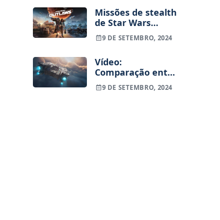
Missões de stealth
de Star Wars
Outlaws vão ficar
9 DE SETEMBRO, 2024
mais fáceis
Vídeo:
Comparação entre
Star Wars
9 DE SETEMBRO, 2024
Outlaws, Starfield
e No Man's Sky