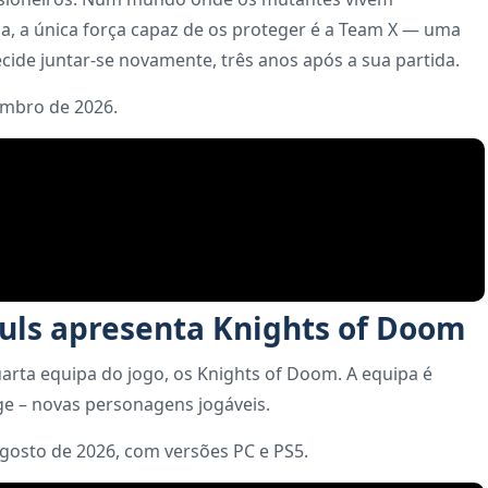
ia, a única força capaz de os proteger é a Team X — uma
cide juntar-se novamente, três anos após a sua partida.
embro de 2026.
ouls apresenta Knights of Doom
uarta equipa do jogo, os Knights of Doom. A equipa é
e – novas personagens jogáveis.
gosto de 2026, com versões PC e PS5.