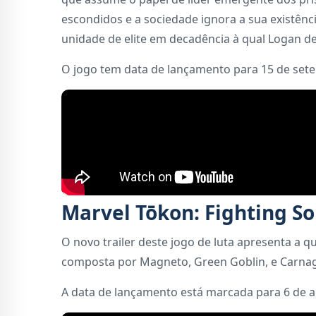
escondidos e a sociedade ignora a sua existênc
unidade de elite em decadência à qual Logan de
O jogo tem data de lançamento para 15 de set
Marvel Tōkon: Fighting S
O novo trailer deste jogo de luta apresenta a q
composta por Magneto, Green Goblin, e Carnag
A data de lançamento está marcada para 6 de a