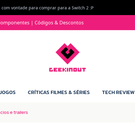
e com vontade para comprar para a Switch 2 :P
omponentes | Códigos & Descontos
 JOGOS
CRÍTICAS FILMES & SÉRIES
TECH REVIEW
ios e trailers