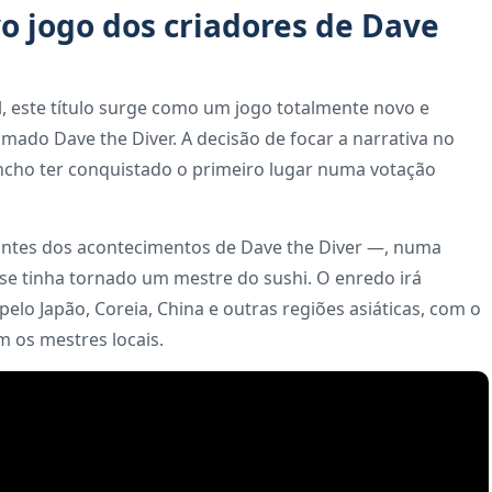
o jogo dos criadores de Dave
, este título surge como um jogo totalmente novo e
mado Dave the Diver. A decisão de focar a narrativa no
ancho ter conquistado o primeiro lugar numa votação
 antes dos acontecimentos de Dave the Diver —, numa
se tinha tornado um mestre do sushi. O enredo irá
lo Japão, Coreia, China e outras regiões asiáticas, com o
m os mestres locais.