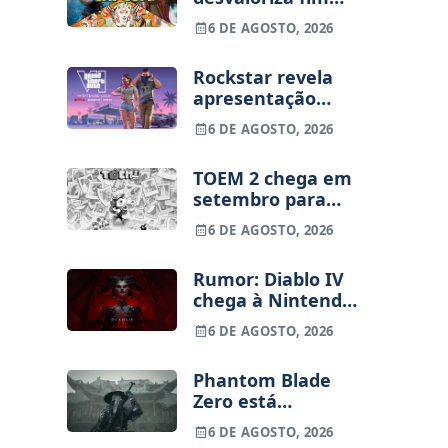
dos jogos físicos
6 DE AGOSTO, 2026
na PlayStation
Rockstar revela
apresentação
alargada de GTA
6 DE AGOSTO, 2026
VI para 27 de
agosto
TOEM 2 chega em
setembro para
PS5, Switch e PC
6 DE AGOSTO, 2026
Rumor: Diablo IV
chega à Nintendo
Switch 2 em
6 DE AGOSTO, 2026
setembro e vai
custar o preço de
Phantom Blade
um jogo novo
Zero está
terminado, pré-
6 DE AGOSTO, 2026
vendas começam