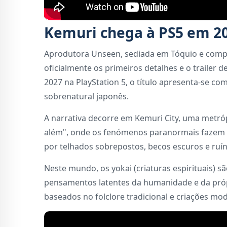
Kemuri chega à PS5 em 2
Aprodutora Unseen, sediada em Tóquio e compo
oficialmente os primeiros detalhes e o trailer
2027 na PlayStation 5, o título apresenta-se c
sobrenatural japonês.
A narrativa decorre em Kemuri City, uma metróp
além", onde os fenómenos paranormais fazem p
por telhados sobrepostos, becos escuros e ruí
Neste mundo, os yokai (criaturas espirituais) 
pensamentos latentes da humanidade e da própri
baseados no folclore tradicional e criações mod