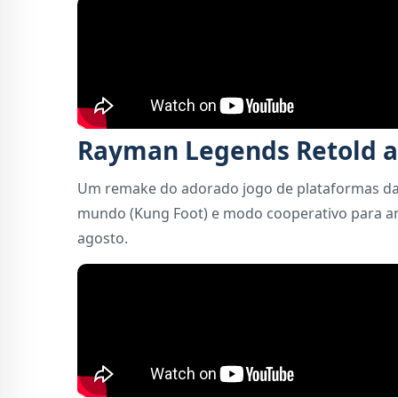
Rayman Legends Retold 
Um remake do adorado jogo de plataformas da 
mundo (Kung Foot) e modo cooperativo para am
agosto.