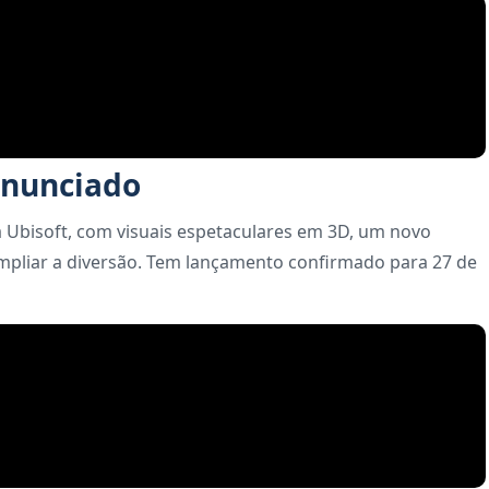
anunciado
Ubisoft, com visuais espetaculares em 3D, um novo
pliar a diversão. Tem lançamento confirmado para 27 de