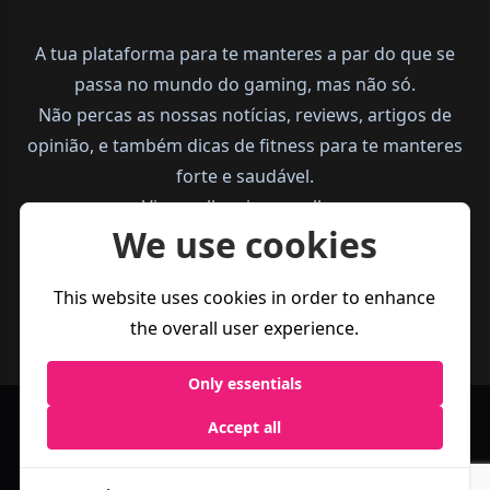
A tua plataforma para te manteres a par do que se
passa no mundo do gaming, mas não só.
Não percas as nossas notícias, reviews, artigos de
opinião, e também dicas de fitness para te manteres
forte e saudável.
Vive melhor, joga melhor.
We use cookies
This website uses cookies in order to enhance
the overall user experience.
Only essentials
Accept all
Política de
Termos e
Business
Privacidade
Condições