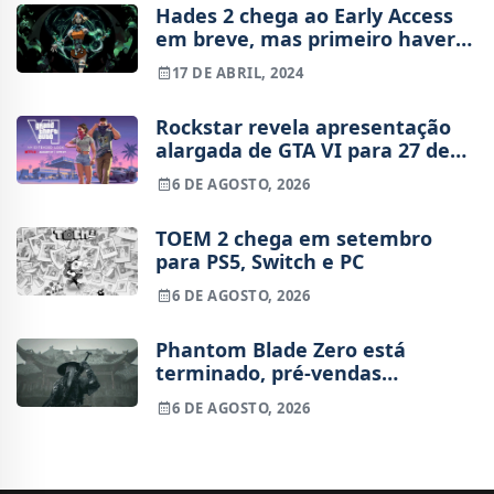
Hades 2 chega ao Early Access
em breve, mas primeiro haverá
um teste técnico
17 DE ABRIL, 2024
Rockstar revela apresentação
alargada de GTA VI para 27 de
agosto
6 DE AGOSTO, 2026
TOEM 2 chega em setembro
para PS5, Switch e PC
6 DE AGOSTO, 2026
Phantom Blade Zero está
terminado, pré-vendas
começam na próxima semana
6 DE AGOSTO, 2026