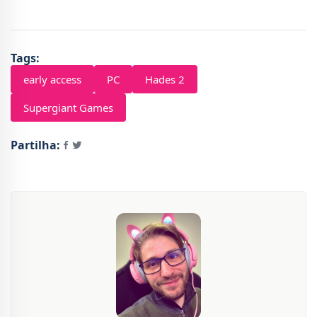
Tags:
early access
PC
Hades 2
Supergiant Games
Partilha: