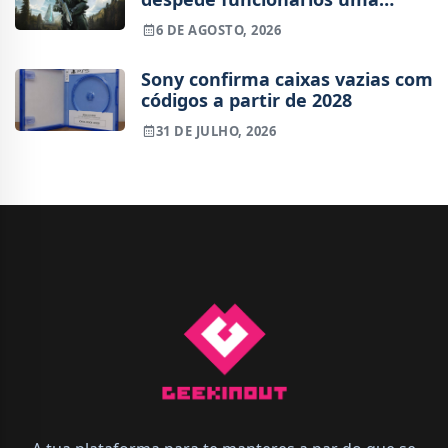
semana após o lançamento
6 DE AGOSTO, 2026
Sony confirma caixas vazias com
códigos a partir de 2028
31 DE JULHO, 2026