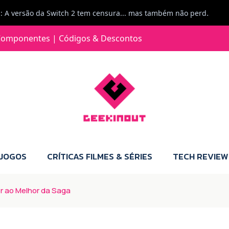
Jorge Loureiro | Fearme diz: A versão da Switch 2 tem censura... mas também não perdes muito.
e com vontade para comprar para a Switch 2 :P
omponentes | Códigos & Descontos
Jorge Loureiro | Fearme diz: Boas, obrigado pelo teu comentário. Talvez seja verdade que a Microsoft está a tentar redefinir o futuro dos jogos, mas para uma marca que já trocou de estratégia tantas vezes, é difícil acreditar em mais uma virada de direção. Basta lembrar do Kinect, da aposta no cloud gaming, ou mesmo do discurso de que os exclusivos eram "essenciais": todas essas promessas acabaram por perder força com o tempo. Além disso, há um ponto chave que estás a ignorar: as consolas Xbox. Está à vista que foram praticamente abandonadas. Quem comprou uma Xbox Series X a pensar que ia ser a máquina indispensável para jogar exclusivos, ficou a arder, porque hoje esses jogos chegam também ao PC e, cada vez mais, até à concorrência. Isso mina a identidade da marca e enfraquece a confiança dos jogadores. A PlayStation até pode estar a lançar alguns jogos na Xbox como o Helldivers 2, mas não é o catálogo inteiro. Desta forma, as consolas PS5 continuam a ter valor.
 JOGOS
CRÍTICAS FILMES & SÉRIES
TECH REVIEW
r ao Melhor da Saga