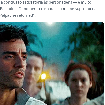
a conclusão satisfatória às personagens — e muito
de Palpatine. O momento tornou-se o meme supremo da
alpatine returned".