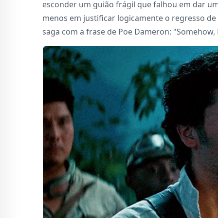
esconder um guião frágil que falhou em dar um
menos em justificar logicamente o regresso 
saga com a frase de Poe Dameron: "Somehow, P