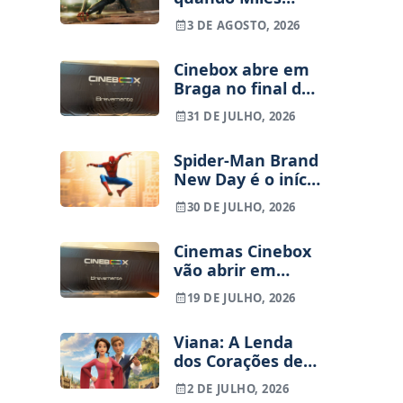
Morales vai entrar
3 DE AGOSTO, 2026
no MCU
Cinebox abre em
Braga no final de
Setembro – Vai
31 DE JULHO, 2026
haver sala IMAX?
Spider-Man Brand
New Day é o início
de uma nova
30 DE JULHO, 2026
trilogia? Tudo o
que sabemos
Cinemas Cinebox
sobre o futuro do
vão abrir em
Peter Parker de
Braga
Tom Holland
19 DE JULHO, 2026
Viana: A Lenda
dos Corações de
Ouro, filme
2 DE JULHO, 2026
animado