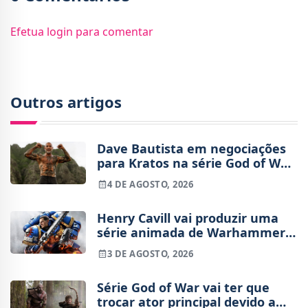
Efetua login para comentar
Outros artigos
Dave Bautista em negociações
para Kratos na série God of War
da Amazon
4 DE AGOSTO, 2026
Henry Cavill vai produzir uma
série animada de Warhammer
40,000 para a Amazon
3 DE AGOSTO, 2026
Série God of War vai ter que
trocar ator principal devido a