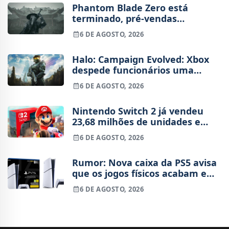
Phantom Blade Zero está
terminado, pré-vendas
começam na próxima semana
6 DE AGOSTO, 2026
Halo: Campaign Evolved: Xbox
despede funcionários uma
semana após o lançamento
6 DE AGOSTO, 2026
Nintendo Switch 2 já vendeu
23,68 milhões de unidades e
está 4 milhões à frente da
6 DE AGOSTO, 2026
Switch original no mesmo
período
Rumor: Nova caixa da PS5 avisa
que os jogos físicos acabam em
2028
6 DE AGOSTO, 2026