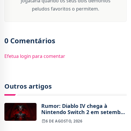
jogatana quando os seus dois demónios
peludos favoritos o permitem.
0 Comentários
Efetua login para comentar
Outros artigos
Rumor: Diablo IV chega à
Nintendo Switch 2 em setembro
e vai custar o preço de um jogo
6 DE AGOSTO, 2026
novo