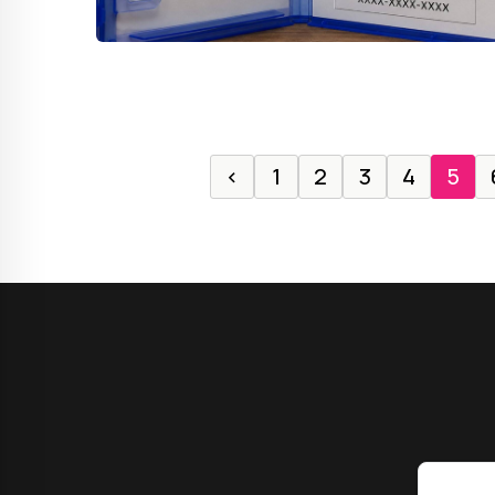
‹
1
2
3
4
5