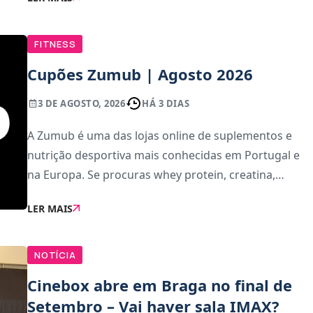
capa do jogo, confirmação de preço e algu
FITNESS
Cupões Zumub | Agosto 2026
3 DE AGOSTO, 2026
HÁ 3 DIAS
A Zumub é uma das lojas online de suplementos e
nutrição desportiva mais conhecidas em Portugal e
na Europa. Se procuras whey protein, creatina,
multivitamínicos, pré-treino ou outros produtos para
LER MAIS
maximizar os teus treinos, esta é uma das opç
NOTÍCIA
Cinebox abre em Braga no final de
Setembro – Vai haver sala IMAX?