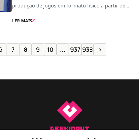
produção de jogos em formato físico a partir de
2028. Os planos foram reconfirmados numa reunião
LER MAIS
com os investidores, onde a empresa apresentou os
seus
6
7
8
9
10
...
937
938
›