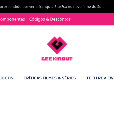
Carlos Ferreira diz: Fiquei surpreendido por ver a franquia StarFox no novo filme do Super Mario Galaxy - O filme. Boa! O tema de espaço está de novo na moda.
Jorge Loureiro | Fearme diz: A versão da Switch 2 tem censura... mas também não perdes muito.
omponentes | Códigos & Descontos
e com vontade para comprar para a Switch 2 :P
Jorge Loureiro | Fearme diz: Boas, obrigado pelo teu comentário. Talvez seja verdade que a Microsoft está a tentar redefinir o futuro dos jogos, mas para uma marca que já trocou de estratégia tantas vezes, é difícil acreditar em mais uma virada de direção. Basta lembrar do Kinect, da aposta no cloud gaming, ou mesmo do discurso de que os exclusivos eram "essenciais": todas essas promessas acabaram por perder força com o tempo. Além disso, há um ponto chave que estás a ignorar: as consolas Xbox. Está à vista que foram praticamente abandonadas. Quem comprou uma Xbox Series X a pensar que ia ser a máquina indispensável para jogar exclusivos, ficou a arder, porque hoje esses jogos chegam também ao PC e, cada vez mais, até à concorrência. Isso mina a identidade da marca e enfraquece a confiança dos jogadores. A PlayStation até pode estar a lançar alguns jogos na Xbox como o Helldivers 2, mas não é o catálogo inteiro. Desta forma, as consolas PS5 continuam a ter valor.
 JOGOS
CRÍTICAS FILMES & SÉRIES
TECH REVIEW