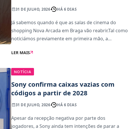
31 DE JULHO, 2026
HÁ 6 DIAS
Já sabemos quando é que as salas de cinema do
shopping Nova Arcada em Braga vão reabrir.Tal como
noticiámos previamente em primeira mão, a
operadora Cinebox tomou conta das salas de cinema
LER MAIS
do Nova Arcada em Braga, que previamente eram
operadas p
NOTÍCIA
Sony confirma caixas vazias com
códigos a partir de 2028
31 DE JULHO, 2026
HÁ 6 DIAS
Apesar da recepção negativa por parte dos
jogadores, a Sony ainda tem intenções de parar a