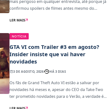
mais perigoso em qualquer entrevista, até porque já
confirmou spoilers de filmes antes mesmo do
lançamento. Agora, voltou a escorregar, desta vez de
LER MAIS
forma controlada, mas suficiente para agitar a
NOTÍCIA
GTA VI com Trailer #3 em agosto?
Insider insiste que vai haver
novidades
3 DE AGOSTO, 2026
HÁ 3 DIAS
Os fãs de Grand Theft Auto VI estão a salivar por
novidades há meses e, apesar do CEO da Take-Two
ter prometido novidades para o Verão, a verdade é
que até agora, as novidades resumiram-se apenas à
LER MAIS