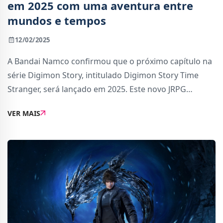
em 2025 com uma aventura entre
mundos e tempos
12/02/2025
A Bandai Namco confirmou que o próximo capítulo na
série Digimon Story, intitulado Digimon Story Time
Stranger, será lançado em 2025. Este novo JRPG
promete levar os jogadores numa jornada que
VER MAIS
atravessa diferentes mundos e até mesmo o tempo, ex