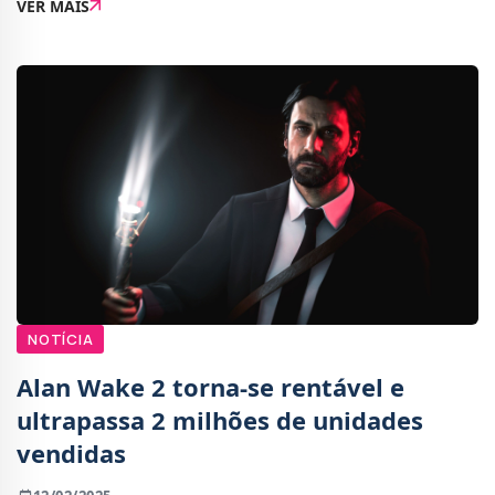
VER MAIS
aventura de ação inspirada no estilo gótico do Sul dos
Estados
NOTÍCIA
Alan Wake 2 torna-se rentável e
ultrapassa 2 milhões de unidades
vendidas