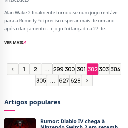
12/02/2025
Alan Wake 2 finalmente tornou-se num jogo rentável
para a Remedy.Foi preciso esperar mais de um ano
após o lançamento - o jogo foi lançado a 27 de
Outubro de 2023 - para a sequela de Alan Wake
VER MAIS
alcançar o estado de lucro. Na apresentação dos re
‹
1
2
...
299
300
301
302
303
304
305
...
627
628
›
Artigos populares
Rumor: Diablo IV chega à
Nintendo Switch 2 em setembro