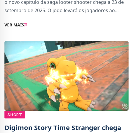
o novo capítulo da saga looter shooter chega a 23 de
setembro de 2025. O jogo levará os jogadores ao
planeta Kairos, onde novas habilidades de movimento,
VER MAIS
armas devastadoras e loot infinito prome
SHORT
Digimon Story Time Stranger chega