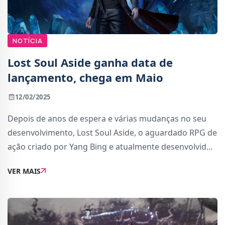
NOTÍCIA
Lost Soul Aside ganha data de
lançamento, chega em Maio
12/02/2025
Depois de anos de espera e várias mudanças no seu
desenvolvimento, Lost Soul Aside, o aguardado RPG de
ação criado por Yang Bing e atualmente desenvolvido
pela UltiZero Games, já tem uma data de lançamento
VER MAIS
confirmada: 30 de maio de 2025. A reve