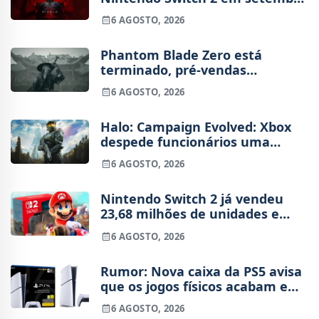
e vai custar o preço de um jogo
6 AGOSTO, 2026
novo
Phantom Blade Zero está
terminado, pré-vendas
começam na próxima semana
6 AGOSTO, 2026
Halo: Campaign Evolved: Xbox
despede funcionários uma
semana após o lançamento
6 AGOSTO, 2026
Nintendo Switch 2 já vendeu
23,68 milhões de unidades e
está 4 milhões à frente da
6 AGOSTO, 2026
Switch original no mesmo
período
Rumor: Nova caixa da PS5 avisa
que os jogos físicos acabam em
2028
6 AGOSTO, 2026