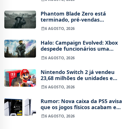
novo
Phantom Blade Zero está
terminado, pré-vendas
começam na próxima semana
6 AGOSTO, 2026
Halo: Campaign Evolved: Xbox
despede funcionários uma
semana após o lançamento
6 AGOSTO, 2026
Nintendo Switch 2 já vendeu
23,68 milhões de unidades e
está 4 milhões à frente da
6 AGOSTO, 2026
Switch original no mesmo
período
Rumor: Nova caixa da PS5 avisa
que os jogos físicos acabam em
2028
6 AGOSTO, 2026