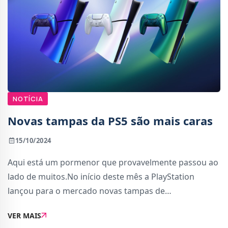
NOTÍCIA
Novas tampas da PS5 são mais caras
15/10/2024
Aqui está um pormenor que provavelmente passou ao
lado de muitos.No início deste mês a PlayStation
lançou para o mercado novas tampas de
personalização da PS5. A nova gama introduz três
VER MAIS
novas cores cromadas para personalizar a consola: