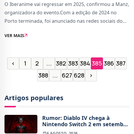
O Iberanime vai regressar em 2025, confirmou a Manz,
organizadora do evento.Com a edição de 2024 no
Porto terminada, foi anunciado nas redes sociais do
Iberanime que o evento vai regressar em 2025. Os
VER MAIS
organizadores prometem voltar com força no pr�
‹
1
2
...
382
383
384
385
386
387
388
...
627
628
›
Artigos populares
Rumor: Diablo IV chega à
Nintendo Switch 2 em setembro
e vai custar o preço de um jogo
6 AGOSTO, 2026