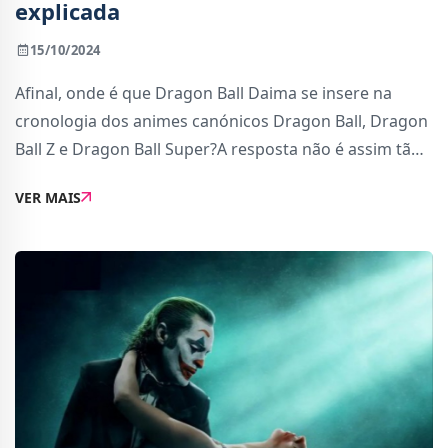
explicada
15/10/2024
Afinal, onde é que Dragon Ball Daima se insere na
cronologia dos animes canónicos Dragon Ball, Dragon
Ball Z e Dragon Ball Super?A resposta não é assim tão
complicada e o primeiro episódio de Dragon Ball
VER MAIS
Daima deu-nos a informação necessária