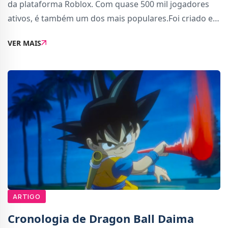
da plataforma Roblox. Com quase 500 mil jogadores
ativos, é também um dos mais populares.Foi criado em
Janeiro de 2019 pelo utilizador
VER MAIS
&quot;mygame43&quot; e claramente inspira-se na
manga /
ARTIGO
Cronologia de Dragon Ball Daima