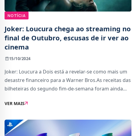
NOTÍCIA
Joker: Loucura chega ao streaming no
final de Outubro, escusas de ir ver ao
cinema
15/10/2024
Joker: Loucura a Dois está a revelar-se como mais um
desastre financeiro para a Warner Bros.As receitas das
bilheteiras do segundo fim-de-semana foram ainda
piores. Até agora, o segundo filme realizado por Todd
VER MAIS
Philips gerou apenas $165 milhões em