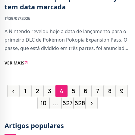
tem data marcada
29/07/2026
A Nintendo revelou hoje a data de lançamento para o
primeiro DLC de Pokémon Pokopia Expansion Pass. O
passe, que está dividido em três partes, foi anunciado
em junho e custa €34,99.O primeiro DLC, que introduz
VER MAIS
uma nova área chamada Bubbly Basi
‹
1
2
3
4
5
6
7
8
9
10
...
627
628
›
Artigos populares