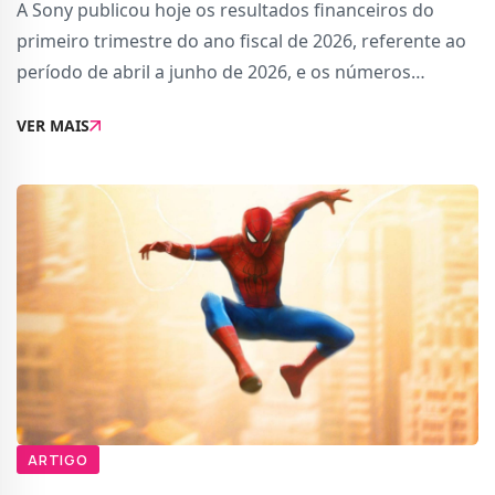
A Sony publicou hoje os resultados financeiros do
primeiro trimestre do ano fiscal de 2026, referente ao
período de abril a junho de 2026, e os números
contam duas histórias diferentes ao mesmo tempo.A
VER MAIS
PS5 acumula agora 95,3 milhões de unidades e
ARTIGO