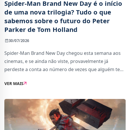
Spider-Man Brand New Day é o início
de uma nova trilogia? Tudo o que
sabemos sobre o futuro do Peter
Parker de Tom Holland
30/07/2026
Spider-Man Brand New Day chegou esta semana aos
cinemas, e se ainda não viste, provavelmente já
perdeste a conta ao número de vezes que alguém te
perguntou se vale a pena. Vale, mas isso é conversa
VER MAIS
para a nossa mini-review, que podes assistir no