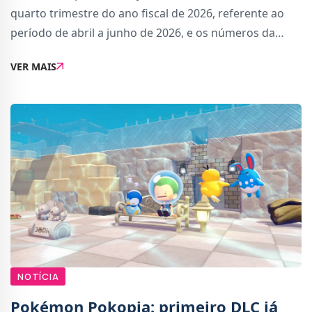
quarto trimestre do ano fiscal de 2026, referente ao
período de abril a junho de 2026, e os números da
Xbox não estão famosos.É já o quarto trimestre
VER MAIS
consecutivo em que as receitas da Xbox
NOTÍCIA
Pokémon Pokopia: primeiro DLC já