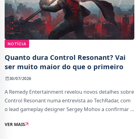
NOTÍCIA
Quanto dura Control Resonant? Vai
ser muito maior do que o primeiro
30/07/2026
A Remedy Entertainment revelou novos detalhes sobre
Control Resonant numa entrevista ao TechRadar, com
o lead gameplay designer Sergey Mohov a confirmar a
duração esperada do jogo e a falar sobre as escolhas
VER MAIS
de design que moldaram este novo capítu