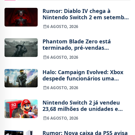
Rumor: Diablo IV chega à
Nintendo Switch 2 em setembro
e vai custar o preço de um jogo
6 AGOSTO, 2026
novo
Phantom Blade Zero está
terminado, pré-vendas
começam na próxima semana
6 AGOSTO, 2026
Halo: Campaign Evolved: Xbox
despede funcionários uma
semana após o lançamento
6 AGOSTO, 2026
Nintendo Switch 2 já vendeu
23,68 milhões de unidades e
está 4 milhões à frente da
6 AGOSTO, 2026
Switch original no mesmo
período
Rumor: Nova caixa da PS5 avisa