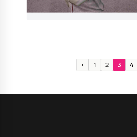
‹
1
2
3
4