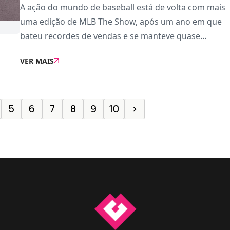
A ação do mundo de baseball está de volta com mais
uma edição de MLB The Show, após um ano em que
bateu recordes de vendas e se manteve quase
sempre no top 10 de vendas mensais, terminando
VER MAIS
2025 no sétimo lugar da PlayStation 5. Este desporto
c
5
6
7
8
9
10
›