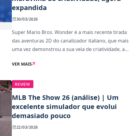
expandida
30/03/2026
Super Mario Bros. Wonder é a mais recente tirada
das aventuras 2D do canalizador italiano, que mais
uma vez demonstrou a sua veia de criatividade, a
imagem de marca do ícone da cultura pop. Trouxe
VER MAIS
consigo níveis cheios de imaginação incarnada qu
REVIEW
MLB The Show 26 (análise) | Um
excelente simulador que evolui
demasiado pouco
22/03/2026