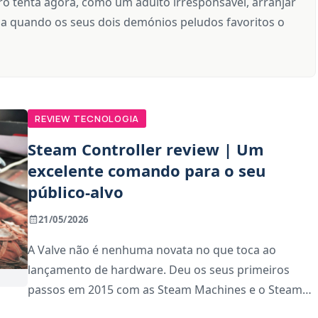
ro tenta agora, como um adulto irresponsável, arranjar
a quando os seus dois demónios peludos favoritos o
REVIEW TECNOLOGIA
Steam Controller review | Um
excelente comando para o seu
público-alvo
21/05/2026
A Valve não é nenhuma novata no que toca ao
lançamento de hardware. Deu os seus primeiros
passos em 2015 com as Steam Machines e o Steam
Controller — este último com um layout peculiar que