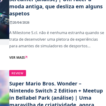
moda antiga, que desliza em alguns
aspetos
20/04/2026
A Milestone S.r.l. não é nenhuma estranha quando se
trata de desenvolver uma pletora de experiências
para amantes de simuladores de desportos
motorizados, encabeçando séries como Moto GP ou
VER MAIS
Monster Energy Supercross, tendo mais
recentemente pers
REVIEW
Super Mario Bros. Wonder –
Nintendo Switch 2 Edition + Meetup
in Bellabel Park (análise) | Uma
maravilha de criatividade, agora