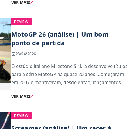
VER MAIS
conquistou fãs leais — seguindo-se o Valve Index em
REVIEW
MotoGP 26 (análise) | Um bom
ponto de partida
28/04/2026
O estúdio italiano Milestone S.r.l. já desenvolve títulos
para a série MotoGP há quase 20 anos. Começaram
em 2007 e mantiveram, desde então, lançamentos
anuais para satisfazer a legião de fãs do desporto de
VER MAIS
motociclos mais aclamado a níve
REVIEW
Screamer (análise) | Um racer à