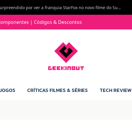
Carlos Ferreira diz: Fiquei surpreendido por ver a franquia StarFox no novo filme do Super Mario Galaxy - O filme. Boa! O tema de espaço está de novo na moda.
omponentes | Códigos & Descontos
 JOGOS
CRÍTICAS FILMES & SÉRIES
TECH REVIEW