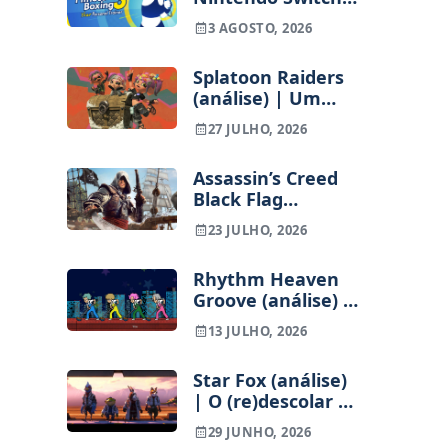
Edition (análise) |
3 AGOSTO, 2026
Treinos refinados,
mas ainda fora de
Splatoon Raiders
ritmo
(análise) | Um
spin-off cheio de
27 JULHO, 2026
pinta
Assassin’s Creed
Black Flag
Resynced (análise)
23 JULHO, 2026
| A melhor e a
pior Ubisoft no
Rhythm Heaven
mesmo jogo
Groove (análise) |
Qualidade ao
13 JULHO, 2026
ritmo da batida
Star Fox (análise)
| O (re)descolar de
uma franquia
29 JUNHO, 2026
adormecida